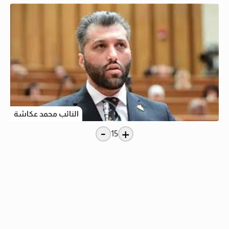
النائب محمد عكاشة
-
+
15