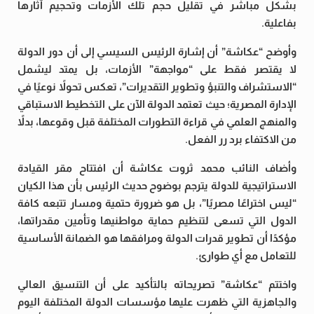
بشكل مباشر في تقليل حجم تلك الأزمات وتحجيم آثارها
بفاعلية.
وأوضح “عكاشة” أن إشارة الرئيس السيسي إلى أن دور الدولة
لا يقتصر فقط على “مواجهة” الأزمات، بل يمتد ليشمل
“الاستشراف والتنبؤ وتطوير التقديرات”، تعكس تحولاً نوعيًا في
الإدارة المصرية؛ حيث تعتمد الدولة الآن على التخطيط الاستباقي
والمنهج العلمي في قراءة التطورات المختلفة قبل وقوعها، بدلاً
من الاكتفاء برد رر الفعل.
وأضاف النائب محمد ثروت عكاشة أن افتتاح مقر القيادة
الاستراتيجية للدولة يترجم بوضوح حديث الرئيس بأن هذا الكيان
“ليس اختراعًا مصريًا”، بل هو ضرورة حتمية ومسار تتبعه كافة
الدول التي تسعى لتنظيم حماية مواطنيها وتأمين مقدراتها،
مؤكدًا أن تطوير قدرات الدولة ومرافقها هو الضمانة الأساسية
للتعامل مع أي طوارئ.
واختتم “عكاشة” تصريحاته بالتأكيد على أن التنسيق العالي
والجاهزية التي ظهرت عليها مؤسسات الدولة المختلفة اليوم