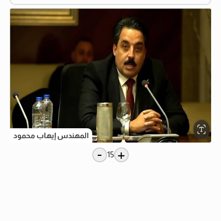
المهندس إيهاب محمود
-
+
15