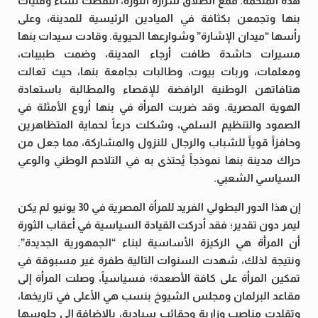
هذه الملحمة. فمع انطلاق شرارة الثورة، انتفضت نساء وفتيات
بنها وتجمعن بكثافة في الميادين الرئيسية للمدينة، وعلى
رأسها “ميدان الإشارة” وشوارعها الحيوية. وقادت سيدات بنها
مسيرات حاشدة طافت أرجاء المدينة، وضمت طبيبات،
ومعلمات، وربات بيوت، وطالبات بجامعة بنها، حيث تعالت
هتافاتهن الوطنية الرافضة للإقصاء والمطالبة باستعادة
الهوية المصرية. وقد ضربت المرأة في بنها أروع الأمثلة في
الصمود والتنظيم السلمي، وشكلت درعاً لحماية المتظاهرين
وحافزاً قوياً للشباب والرجال للنزول والمشاركة، مما جعل من
حراك مدينة بنها نموذجاً يُحتذى به في التلاحم الوطني والوعي
السياسي الشعبي.
إن هذا الدور البطولي الفريد للمرأة المصرية في 30 يونيو لم يكن
ليمر دون تقدير؛ فقد أدركت القيادة السياسية في أعقاب الثورة
أن المرأة هي الركيزة الأساسية لبناء “الجمهورية الجديدة”.
ونتيجة لذلك، شهدت السنوات التالية طفرة غير مسبوقة في
تمكين المرأة على كافة الأصعدة؛ فسياسياً، وصلت المرأة إلى
مقاعد البرلمان ومجلس الشيوخ بنسب هي الأعلى في تاريخها،
وتقلدت مناصب وزارية وحقائب سيادية، بالإضافة إلى جلوسها