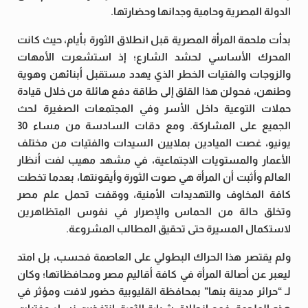
الدولة المصرية وحامية وجدانها وحضارتها.
بدأت ملحمة المرأة المصرية قبل انطلاق الثورة بأيام، حيث كانت
المحرك الأساسي لحشد الشارع؛ إذ استشعرت الأمهات
والزوجات والفتيات الخطر الذي يهدد مستقبل أبنائهن وهوية
وطنهن، فحولن هذا القلق إلى طاقة دفع هائلة من خلال قيادة
حملات التوعية داخل الأسر وفي المجتمعات الصغيرة لحث
الجميع على المشاركة. ومع دقات السادسة من مساء 30
يونيو، غصت الميادين بملايين السيدات والفتيات من مختلف
الأعمار والمستويات الاجتماعية، في مشهد مهيب لفت أنظار
العالم وأثبت أن المرأة هي صوت الثورة وأيقونتها، بعدما تخطت
كافة المخاوف والتهديدات الأمنية، ووقفت تحمل علم مصر
وتخلق حالة من الحماس والإصرار في نفوس المتظاهرين
لاستكمال المسيرة حتى تحقيق المطالب المشروعة.
ولم يقتصر هذا الحراك البطولي على العاصمة فحسب، بل امتد
ليعبر عن أصالة المرأة في كافة أقاليم مصر ومحافظاتها؛ وكان
لـ “حرائر مدينة بنها” بمحافظة القليوبية حضور لافت ومؤثر في