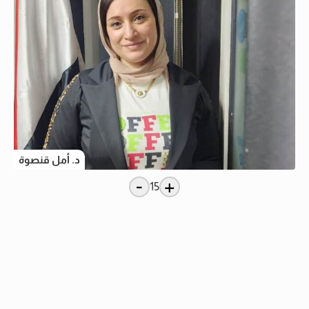
د. أمل قنصوة
-
+
15