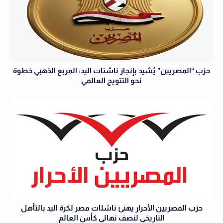
حزب “المصريين” يُشيد بإنجاز ناشئات اليد: المربع الذهبي خطوة
نحو التتويج العالمي
حزب المصريين الأحرار يهنئ ناشئات مصر لكرة اليد بالتأهل
التاريخي لنصف نهائي كأس العالم