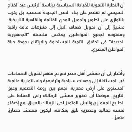
أن النظرة التنموية للقيادة السياسية برئاسة الرئيس عبد الفتاح
السيسي لم تقتصر على بناء المدن الجديدة فحسب، بل ركزت
بالتوازي على تطوير وتجميل المدن القائمة والقاهرة التاريخية،
مشيرًا إلى أن تحويل ضفاف النيل إلى متنزهات عامة راقية
ومفتوحة لجميع المواطنين يعكس فلسفة “الجمهورية
الجديدة” في تحقيق التنمية المستدامة والارتقاء بجودة حياة
المواطن المصري.
وأشار إلى أن ممشى أهل مصر نموذج ملهم لتحويل المساحات
غير المستغلة إلى وجهات سياحية وترفيهية واستثمارية عالمية
المستوى على أرض مصرية، تجمع بين روعة التصميم وعبق
التاريخ، موضحًا أن تطوير ممشى الزمالك راعى الحفاظ على
الطابع المعماري والبيئي المتميز لحي الزمالك العريق، مع إضفاء
لمسة جمالية وعصرية تليق بمكانته، ليكون متنفسًا حضاريًا
متميزًا.