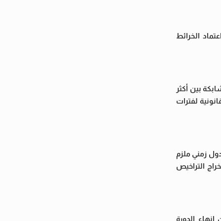
تماد الخرائط
ابكة بين أكثر
انونية لفترات
دول زمني ملزم
راج التراخيص
إنهاء الدورة