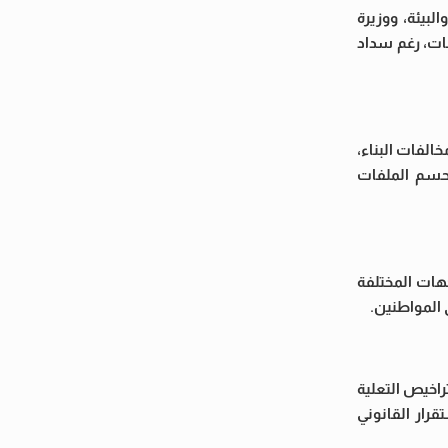
بيئة، ووزيرة
فات، رغم سداد
الفات البناء،
وحسم الملفات
جهات المختلفة
 المواطنين.
راخيص التعلية
قرار القانوني