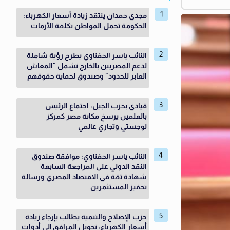
مجدي حمدان ينتقد زيادة أسعار الكهرباء:
الحكومة تحمل المواطن تكلفة الأزمات
النائب ياسر الحفناوي يطرح رؤية شاملة
لدعم المصريين بالخارج تشمل "المعاش
العابر للحدود" وصندوق لحماية حقوقهم
قيادي بحزب الجيل: اجتماع الرئيس
بالعلمين يرسخ مكانة مصر كمركز
لوجستي وتجاري عالمي
النائب ياسر الحفناوي: موافقة صندوق
النقد الدولي على المراجعة السابعة
شهادة ثقة في الاقتصاد المصري ورسالة
تحفيز المستثمرين
حزب الإصلاح والتنمية يطالب بإرجاء زيادة
أسعار الكهرباء: تحويل المرافق إلى أدوات