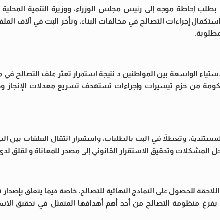
طلب إحاطة موجه إلى رئيس مجلس الوزراء، ووزيرة التنمية المحلية وال
تكمال إجراءات التصالح في مخالفات البناء، وتأخر البت في آلاف المل
مطلوبة.
ستياء الواسعة بين المواطنين د نتيجة استمرار تعثر ملف التصالح في مخ
لحكومة من حزم تيسيرات وإجراءات تستهدف تسريع معدلات الإنجاز 
لمستندية، وتعطلاً في البت بالطلبات، واستمرار انتقال الملفات بين ال
ل المشكلات وتحقيق الاستقرار القانوني إلى مصدر للمعاناة والقلق لدى
لاحقة للحصول على النماذج النهائية للتصالح، خاصة فيما يتعلق بإصدار ت
ما يفرغ منظومة التصالح من أحد أهم أهدافها المتمثل في تحقيق الاست