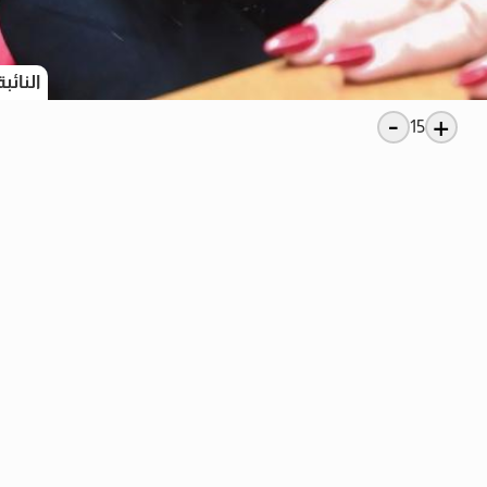
النائب
-
+
15