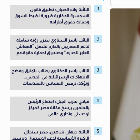
النائبة ولاء الصبان: تطبيق قانون
السمسرة العقارية ضرورة لضبط السوق
وحماية حقوق أطرافه
النائب ياسر الحفناوي يطرح رؤية شاملة
لدعم المصريين بالخارج تشمل "المعاش
العابر للحدود" وصندوق لحماية حقوقهم
النائب ياسر الحفناوي يطالب بتوثيق وفضح
الانتهاكات الإسرائيلية في القدس..
ويؤكد: نرفض المساس بالمقدسات
قيادي بحزب الجيل: اجتماع الرئيس
بالعلمين يرسخ مكانة مصر كمركز
لوجستي وتجاري عالمي
النائبة جيهان شاهين: مصر ستظل
الركيزة الأساسية لدعم الاستقرار وترسيخ