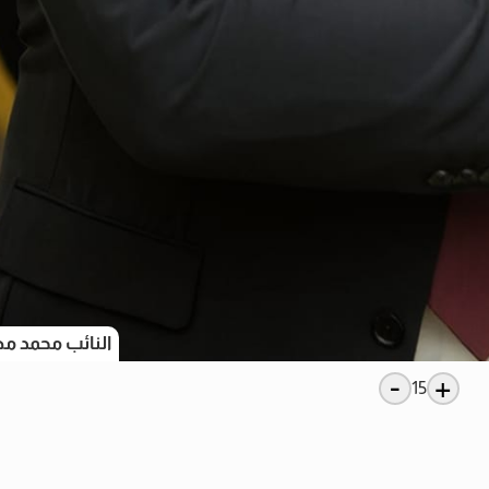
النائب محمد 
-
+
15