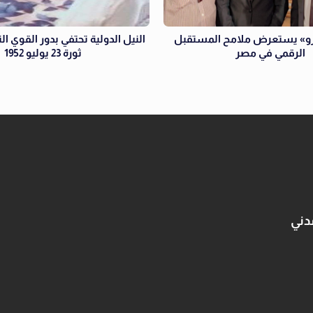
رو» يستعرض ملامح المستقبل
النيل الدولية تحتفي بدور القوي ا
الرقمي في مصر
ثورة 23 يوليو 1952
دني