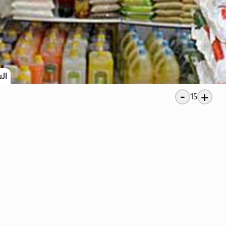
ال
-
+
15