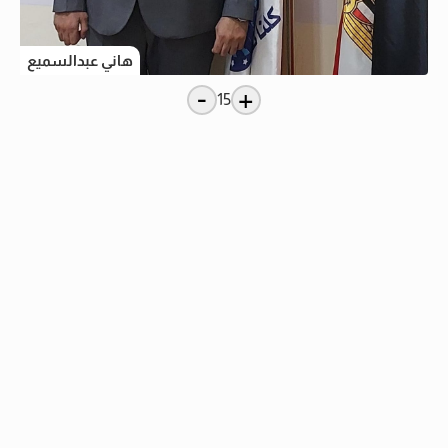
هاني عبدالسميع
-
+
15