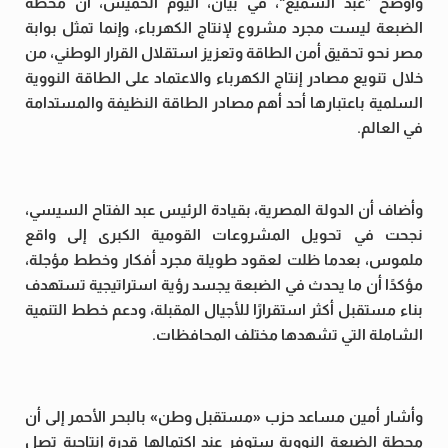
وأوضح ”عبد السميع“، في بيان، اليوم الخميس، أن محطة
الضبعة ليست مجرد مشروع لإنتاج الكهرباء، وإنما تمثل بوابة
مصر نحو تحقيق أمن الطاقة وتعزيز استقلال القرار الوطني، من
خلال تنويع مصادر إنتاج الكهرباء والاعتماد على الطاقة النووية
السلمية باعتبارها أحد أهم مصادر الطاقة النظيفة والمستدامة
في العالم.
وأضاف أن الدولة المصرية، بقيادة الرئيس عبد الفتاح السيسي،
نجحت في تحويل المشروعات القومية الكبرى إلى واقع
ملموس، بعدما ظلت لعقود طويلة مجرد أفكار وخطط مؤجلة،
مؤكدًا أن ما يحدث في الضبعة يجسد رؤية استراتيجية تستهدف
بناء مستقبل أكثر استقرارًا للأجيال المقبلة، ودعم خطط التنمية
الشاملة التي تشهدها مختلف المحافظات.
وأشار أمين مساعد حزب «مستقبل وطن» بالبحر الأحمر إلى أن
محطة الضبعة النووية ستوفر عند اكتمالها قدرة إنتاجية تصل