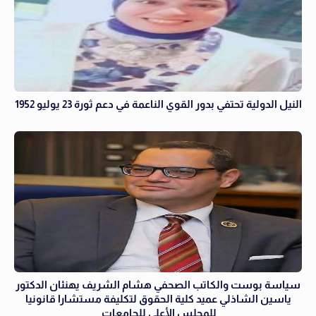
النيل الدولية تحتفي بدور القوي الناعمة في دعم ثورة 23 يوليو 1952
سياسة بوست والكاتب الصحفي هشام الشريف يهنئان الدكتور
ياسين الشاذلي عميد كلية الحقوق لتكليفة مستشارا قانونيا
للمجلس الأعلي للجامعات