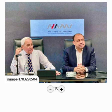
image-1783258504
-
+
15