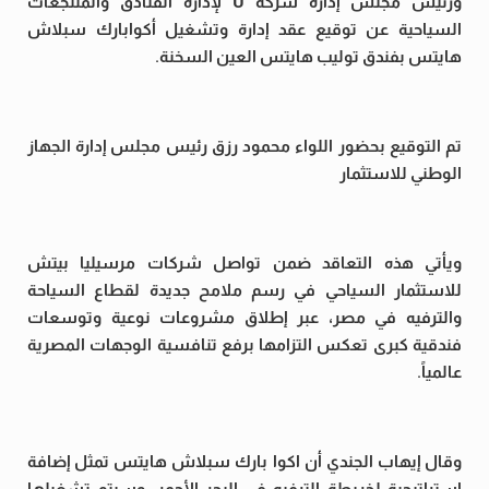
ورئيس مجلس إدارة شركة U لإدارة الفنادق والمنتجعات
السياحية عن توقيع عقد إدارة وتشغيل أكوابارك سبلاش
هايتس بفندق توليب هايتس العين السخنة.
تم التوقيع بحضور اللواء محمود رزق رئيس مجلس إدارة الجهاز
الوطني للاستثمار
ويأتي هذه التعاقد ضمن تواصل شركات مرسيليا بيتش
للاستثمار السياحي في رسم ملامح جديدة لقطاع السياحة
والترفيه في مصر، عبر إطلاق مشروعات نوعية وتوسعات
فندقية كبرى تعكس التزامها برفع تنافسية الوجهات المصرية
عالمياً.
وقال إيهاب الجندي أن اكوا بارك سبلاش هايتس تمثل إضافة
استراتيجية لخريطة الترفيه في البحر الأحمر، وسيتم تشغيلها