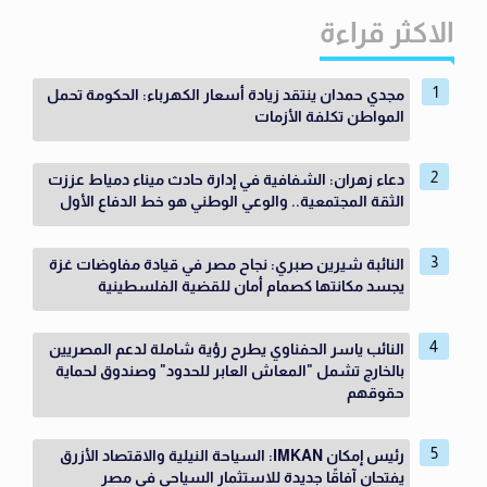
الاكثر قراءة
مجدي حمدان ينتقد زيادة أسعار الكهرباء: الحكومة تحمل
المواطن تكلفة الأزمات
دعاء زهران: الشفافية في إدارة حادث ميناء دمياط عززت
الثقة المجتمعية.. والوعي الوطني هو خط الدفاع الأول
النائبة شيرين صبري: نجاح مصر في قيادة مفاوضات غزة
يجسد مكانتها كصمام أمان للقضية الفلسطينية
النائب ياسر الحفناوي يطرح رؤية شاملة لدعم المصريين
بالخارج تشمل "المعاش العابر للحدود" وصندوق لحماية
حقوقهم
رئيس إمكان IMKAN: السياحة النيلية والاقتصاد الأزرق
يفتحان آفاقًا جديدة للاستثمار السياحي في مصر