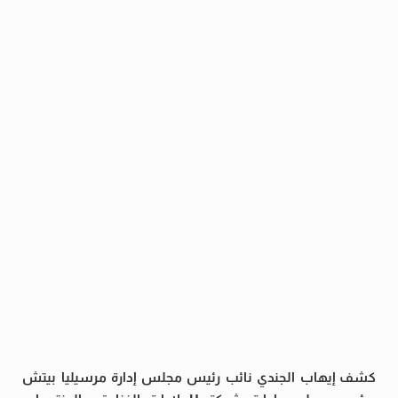
كشف إيهاب الجندي نائب رئيس مجلس إدارة مرسيليا بيتش