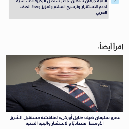
النائبة جيهان شاهين: مصر ستظل الركيزة الأساسية
لدعم الاستقرار وترسيخ السلام وتعزيز وحدة الصف
العربي
اقرأ أيضاً:
عمرو سليمان ضيف «نايل أوركل» لمناقشة مستقبل الشرق
الأوسط اقتصاديًا والاستثمار والبنية التحتية