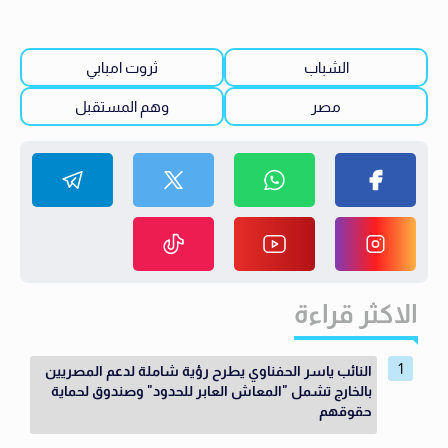
الشباب
ثروت امبابي
مصر
وهم المستقبل
الاكثر قراءة
النائب ياسر الحفناوي يطرح رؤية شاملة لدعم المصريين
بالخارج تشمل "المعاش العابر للحدود" وصندوق لحماية
حقوقهم