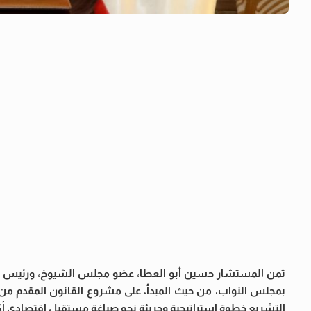
ثمن المستشار حسين أبو العطا، عضو مجلس الشيوخ، ورئيس حزب
بمجلس النواب، من حيث المبدأ، على مشروع القانون المقدم من 
التشريع خطوة استراتيجية وجريئة نحو صياغة مستقبل اقتصادي أكث