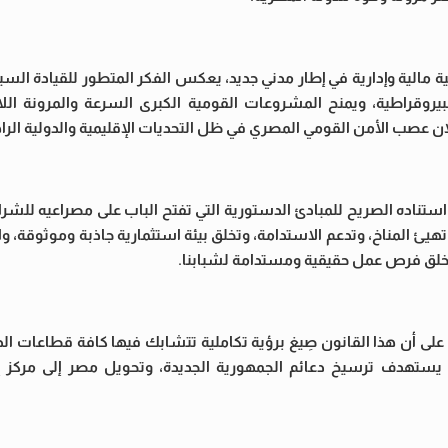
 مالية وإدارية في إطار مدني جديد، يعكس الفكر المتطور للقيادة السي
يروقراطية، ويمنح المشروعات القومية الكبرى السرعة والمرونة اللا
ان عصب الأمن القومي المصري في ظل التحديات الإقليمية والدولية الراه
استناده الصريح للمبادئ الدستورية التي تفتح الباب على مصراعيه للشر
 تهيئ المناخ، وتدعم الاستدامة، وتخلق بيئة استثمارية جاذبة وموثوقة، 
 وخلق فرص عمل حقيقية ومستدامة لشبابنا.
 لجنة برلمانية و18 وزارة معنية يبرهن على أن هذا القانون صِيغ برؤية تكاملية تتشابك فيها كافة قطاع
يستهدف ترسيخ دعائم الجمهورية الجديدة، وتحويل مصر إلى مركز إق