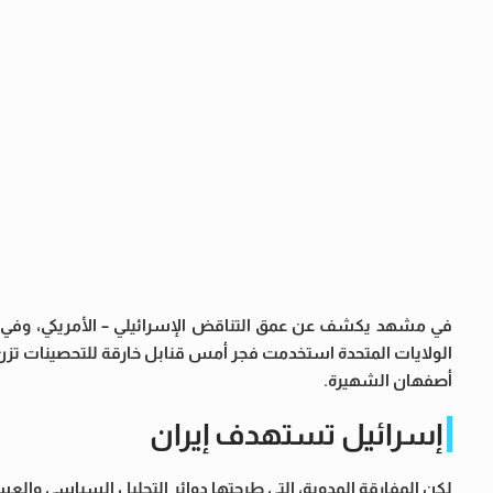
في مشهد يكشف عن عمق التناقض الإسرائيلي – الأمريكي، وفي 
الولايات المتحدة استخدمت فجر أمس قنابل خارقة للتحصينات تزن 170 طناً، في قصف جوي واسع استهدف ثل
أصفهان الشهيرة.
إسرائيل تستهدف إيران
لكن المفارقة المدوية، التي طرحتها دوائر التحليل السياسي والعسك