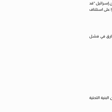
ن إسرائيل “قد
ا على استئناف
لغارق في فشل
لبنية التحتية