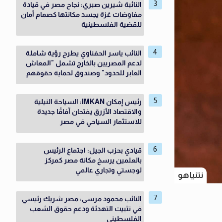
النائبة شيرين صبري: نجاح مصر في قيادة
مفاوضات غزة يجسد مكانتها كصمام أمان
للقضية الفلسطينية
النائب ياسر الحفناوي يطرح رؤية شاملة
لدعم المصريين بالخارج تشمل "المعاش
العابر للحدود" وصندوق لحماية حقوقهم
رئيس إمكان IMKAN: السياحة النيلية
والاقتصاد الأزرق يفتحان آفاقًا جديدة
للاستثمار السياحي في مصر
قيادي بحزب الجيل: اجتماع الرئيس
بالعلمين يرسخ مكانة مصر كمركز
لوجستي وتجاري عالمي
نتنياهو
النائب محمود مرسى: مصر شريك رئيسي
في تثبيت التهدئة ودعم حقوق الشعب
الفلسطيني