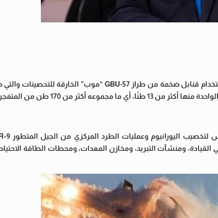
بحسب ما كشفت عنه صحيفة معاريف الإسرائيلية فإنه قد تم استخدام قنابل ضخمة من طراز GBU-57 “مو
عه أكثر من 170 طن من المتفجرات.
اني القيادة، ومنشآت التبريد، ومخازن المعدات، ومحطات الطاقة الاحتي