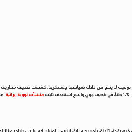
توقيت لا يخلو من دلالة سياسية وعسكرية، كشفت صحيفة معاريف ال
اث
منشآت نووية إيرانية
، م
ري بقوة، تتعلق بتصريح سابق لرئيس الوزراء الإسرائيلي بنيامين نتنياه