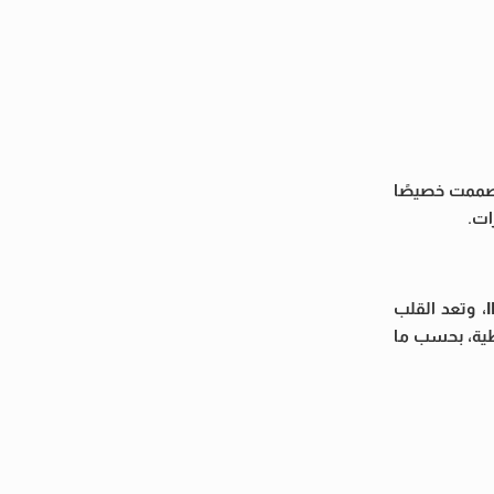
ب” الخارقة للتحصينات والتي صممت خصيصًا
أحد أبرز الأهداف كان منشأة أصفهان النووية، وهي مركز حساس لتخصيب اليورانيوم وعمليات الطرد المركزي من الجيل المتطور IR-9، وتعد القلب
اطية، بحسب ما