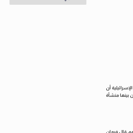
إسرائيلية أن
ن بينها منشأة
و، قال فيه إن