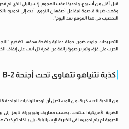
قبل أقل من أسبوع، وتحديدًا عقب الهجوم الإسرائيلي الذي تم فجر 
وجّهت ضربة قاصمة لمفاعل أصفهان النووي، أدت إلى تدميره بالكام
التخصيب في هذا الموقع بعد اليوم”.
التصريحات جاءت ضمن حملة دعائية واضحة هدفها تضخيم “النجاح 
الحرب على غزة، وتمرير صورة زائفة عن قدرة تل أبيب على إيقاف الخط
كذبة نتنياهو تتهاوى تحت أجنحة B-2
من الناحية العسكرية، من المستحيل أن توجه الولايات المتحدة قنابل
الضربة الأمريكية استندت، بحسب معاريف ونيويورك تايمز، إلى بيان
الحيوية لم يتم تدميرها في الضربة الإسرائيلية، بل بالكاد تم خدشها