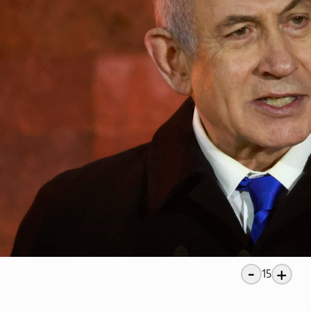
-
+
15