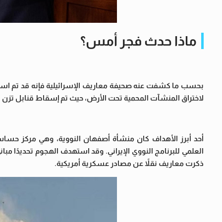
ماذا حدث فجر أمس؟
لاختراق المنشآت المحمية تحت الأرض، حيث تم إسقاط قنابل تزن الواحدة منها أكثر من 13 طنًا، أي ما مجمو
العلمي للبرنامج النووي الإيراني. وقد استهدف الهجوم تحديدًا مب
ذكرت معاريف نقلاً عن مصادر عسكرية أمريكية.