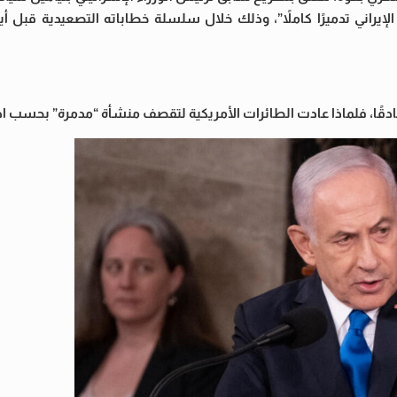
إيراني تدميرًا كاملاً”، وذلك خلال سلسلة خطاباته التصعيدية قبل أي
 صادقًا، فلماذا عادت الطائرات الأمريكية لتقصف منشأة “مدمرة” بحسب اد