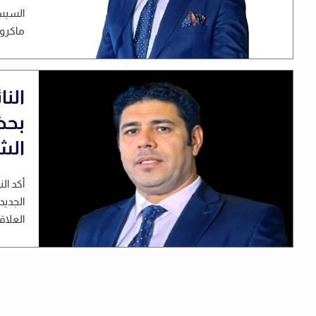
السيسي
ماكرون
الن
بحض
الش
أكد ال
الجديد
العلاق