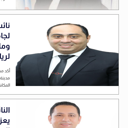
نائب
لجا
وما
لريا
أكد مح
مدينة 
المكان
الن
يعز