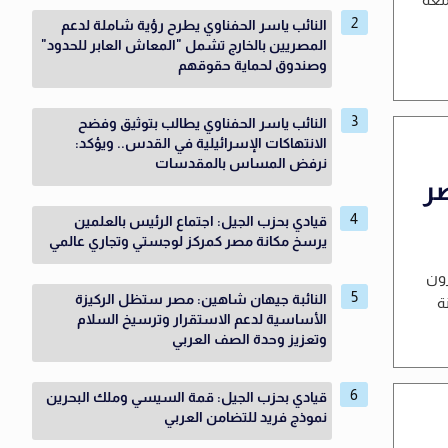
النائب ياسر الحفناوي يطرح رؤية شاملة لدعم
المصريين بالخارج تشمل "المعاش العابر للحدود"
وصندوق لحماية حقوقهم
النائب ياسر الحفناوي يطالب بتوثيق وفضح
الانتهاكات الإسرائيلية في القدس.. ويؤكد:
نرفض المساس بالمقدسات
ر
قيادي بحزب الجيل: اجتماع الرئيس بالعلمين
يرسخ مكانة مصر كمركز لوجستي وتجاري عالمي
رون
النائبة جيهان شاهين: مصر ستظل الركيزة
ة
الأساسية لدعم الاستقرار وترسيخ السلام
وتعزيز وحدة الصف العربي
قيادي بحزب الجيل: قمة السيسي وملك البحرين
نموذج فريد للتضامن العربي