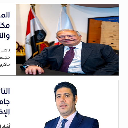
المص
مكا
وال
يرحب ح
مجلس ا
ماكرون
الن
جام
الإ
أشاد ا