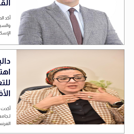
القي
أكد ا
والسيا
الإسكن
دال
اهتم
للتع
الأف
أكدت ا
لـجامع
الفرن