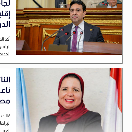
لجا
إقل
الدو
أكد ال
الرئيس
الجديد
الن
ناع
مصر 
قالت ا
البرلم
العرب 