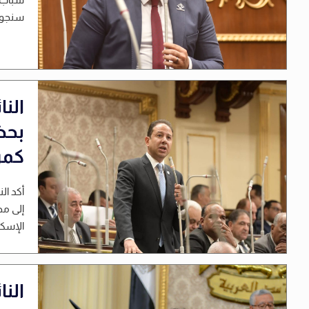
سنجور 
الن
بحض
كمرك
أكد ال
إلى مص
الإسكن
الن