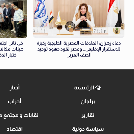
دعاء زهران: العلاقات المصرية الخليجية ركيزة
في ثاني اجتما
للاستقرار الإقليمي.. ومصر تقود جهود توحيد
هيئات مكاتب 
الصف العربي
اختيار الد
الرئيسية
أخبار
برلمان
أحزاب
تقارير
نقابات و مجتمع م
سياسة دولية
اقتصاد