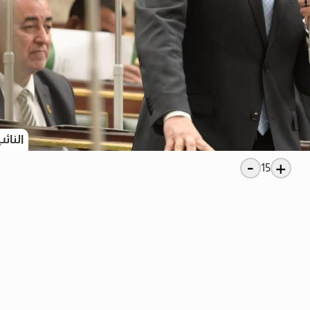
النائ
-
+
15