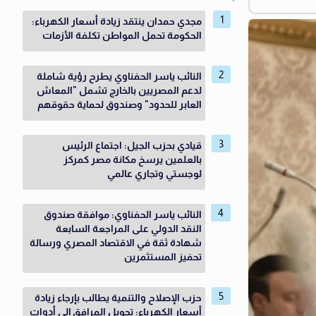
مجدي حمدان ينتقد زيادة أسعار الكهرباء:
الحكومة تحمل المواطن تكلفة الأزمات
النائب ياسر الحفناوي يطرح رؤية شاملة
لدعم المصريين بالخارج تشمل "المعاش
العابر للحدود" وصندوق لحماية حقوقهم
قيادي بحزب الجيل: اجتماع الرئيس
بالعلمين يرسخ مكانة مصر كمركز
لوجستي وتجاري عالمي
النائب ياسر الحفناوي: موافقة صندوق
النقد الدولي على المراجعة السابعة
شهادة ثقة في الاقتصاد المصري ورسالة
تحفيز المستثمرين
حزب الإصلاح والتنمية يطالب بإرجاء زيادة
أسعار الكهرباء: تحويل المرافق إلى أدوات