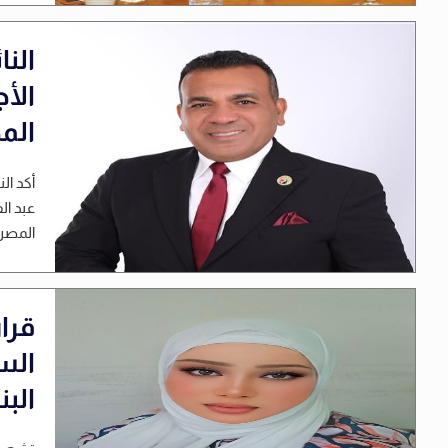
الن
الم
أكد ال
عبد ال
المصري
قرا
الس
الب