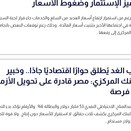
يز الإستثمار وضغوط الأسعار
رغم من استمرار ارتفاع أسعار العديد من السلع والخدمات جاء قرار لجنة السي
ة في اجتماعها الأخير بتثبيت أسعار الفائدة.. وذلك رغم توقعات البعض باتجاه
المركزى إلى رفعها...
الغد يُطلق حوارًا اقتصاديًا جادًا.. وخبير
بنك المركزي: مصر قادرة على تحويل الأزم
 فرصة
سيد عبدالفتاح: الاحتياطي النقدي 53 مليار دولار والبطالة 6%.. والأرقام تؤ
البنك المركزي يكشف ثلاث حقائق: لا استقرار للأسعار دون إنتاج.. ولا قوة للج
لار مستدام...