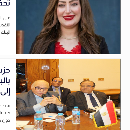
تحف
على ال
النقدي
البنك 
حزب 
بال
إلى
خبير ب
دون دو