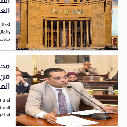
الم
الع
أكد ال
والمال
تتماشى
محم
الم
أشاد ا
المست
استقرا