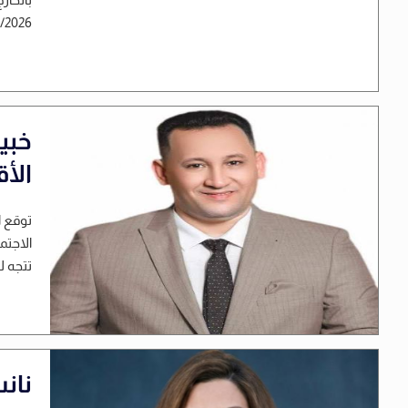
2025/2026. وأوضح الب
خبير
الأ
توقع ا
الاجتم
تتجه ل
نان