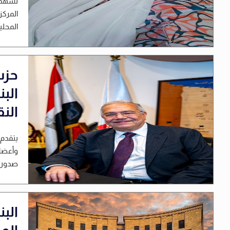
تشهد ا
المحلية
حزب
الب
النق
يتقدم 
وأعضائ
صدور ق
الب