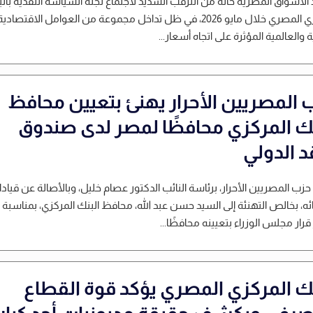
لأسواق المصرية حالة من الترقب الشديد لاجتماع لجنة السياسة النقدية بال
المركزي المصري خلال مايو 2026، في ظل تداخل مجموعة من العوامل الاقتصادية
 والعالمية المؤثرة على اتجاه أسعار...
 المصريين الأحرار يهنئ بتعيين محافظ
نك المركزي محافظًا لمصر لدى صندوق
د الدولي
حزب المصريين الأحرار، برئاسة النائب الدكتور عصام خليل، وبالأصالة عن قيادا
ه، بخالص التهنئة إلى السيد حسن عبد الله، محافظ البنك المركزي، بمناسبة
رار مجلس الوزراء بتعيينه محافظًا...
نك المركزي المصري يؤكد قوة القطاع