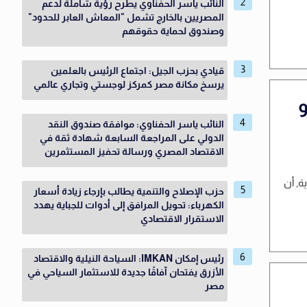
النائب ياسر الحفناوي يطرح رؤية شاملة لدعم
المصريين بالخارج تشمل "المعاش العابر للحدود"
وصندوق لحماية حقوقهم
قيادي بحزب الجيل: اجتماع الرئيس بالعلمين
يرسخ مكانة مصر كمركز لوجستي وتجاري عالمي
و
النائب ياسر الحفناوي: موافقة صندوق النقد
الدولي على المراجعة السابعة شهادة ثقة في
الاقتصاد المصري ورسالة تحفيز المستثمرين
ة, أن
حزب الإصلاح والتنمية يطالب بإرجاء زيادة أسعار
الكهرباء: تحويل المرافق إلى أدوات للجباية يهدد
الاستقرار الاقتصادي
رئيس إمكان IMKAN: السياحة النيلية والاقتصاد
الأزرق يفتحان آفاقًا جديدة للاستثمار السياحي في
مصر