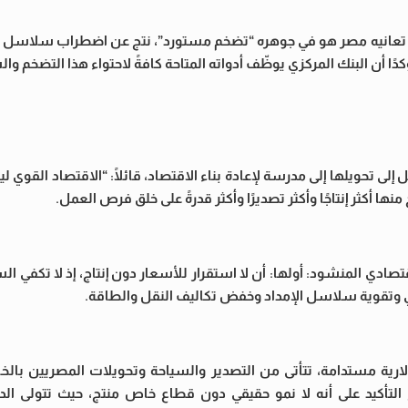
ي تعانيه مصر هو في جوهره “تضخم مستورد”، نتج عن اضطراب سلاسل الإ
ا أن البنك المركزي يوظّف أدواته المتاحة كافةً لاحتواء هذا التضخم وا
إلى تحويلها إلى مدرسة لإعادة بناء الاقتصاد، قائلًا: “الاقتصاد القوي ل
أكثر إنتاجًا وأكثر تصديرًا وأكثر قدرةً على خلق فرص العمل.
اقتصادي المنشود: أولها: أن لا استقرار للأسعار دون إنتاج، إذ لا تكفي ا
ي وتقوية سلاسل الإمداد وخفض تكاليف النقل والطاقة.
ولارية مستدامة، تتأتى من التصدير والسياحة وتحويلات المصريين بالخا
التأكيد على أنه لا نمو حقيقي دون قطاع خاص منتج، حيث تتولى الدولة