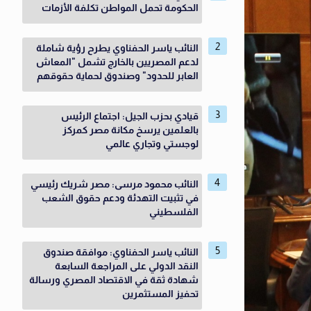
الحكومة تحمل المواطن تكلفة الأزمات
النائب ياسر الحفناوي يطرح رؤية شاملة
لدعم المصريين بالخارج تشمل "المعاش
العابر للحدود" وصندوق لحماية حقوقهم
قيادي بحزب الجيل: اجتماع الرئيس
بالعلمين يرسخ مكانة مصر كمركز
لوجستي وتجاري عالمي
النائب محمود مرسى: مصر شريك رئيسي
في تثبيت التهدئة ودعم حقوق الشعب
الفلسطيني
النائب ياسر الحفناوي: موافقة صندوق
النقد الدولي على المراجعة السابعة
شهادة ثقة في الاقتصاد المصري ورسالة
تحفيز المستثمرين