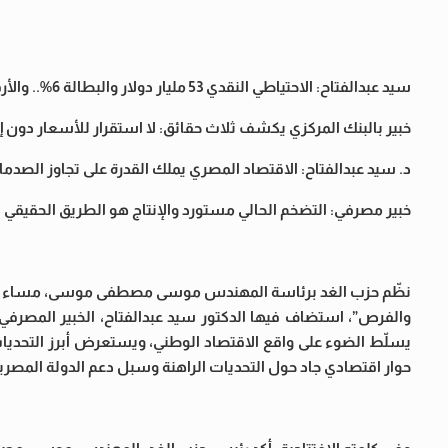
سيد عبدالفتاح: الاحتياطي النقدي 53 مليار دولار والبطالة 6%.. والأرقام تؤكد بدء التعافي
خبير بالبنك المركزي يكشف ثلاث حقائق: لا استقرار للأسعار دون إنت
د. سيد عبدالفتاح: الاقتصاد المصري يملك القدرة على تجاوز الصدمات
خبير مصرفي: التضخم الحالي مستورد والإنتاج هو الطريق الحقيقي ل
نظّم حزب الغد برئاسة المهندس موسى مصطفى موسى، مساء أمس، 
والفرص”، استضاف فيها الدكتور سيد عبدالفتاح، الخبير المصرفي و
يسلّط الضوء على واقع الاقتصاد الوطني، ويستعرض أبرز التحديا
حوار اقتصادي جاد حول التحديات الراهنة وسبل دعم الدولة المصرية