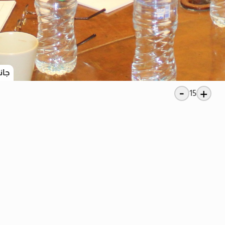
جان
-
+
15