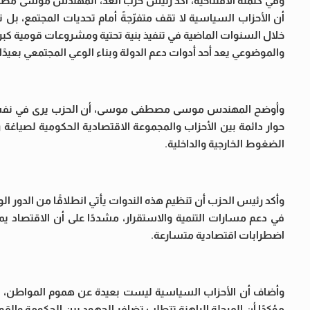
وفي كلمته الافتتاحية، أكد رئيس حزب الغد، المهندس موسى مصطف
أن الأحزاب السياسية لا تقف متفرّجةً أمام تحديات المجتمع، ب
خلال السنوات الماضية في تنفيذ بنية تحتية ومشروعات قومية كبرى
والموضوعي يعد أحد أدوات دعم الدولة وبناء الوعي المجتمعي بعيدًا 
وأوضح المهندس موسى مصطفى موسى، أن الحزب يرى في نفسه شريك
حوار دائمة بين الأحزاب والمجموعة الاقتصادية الحكومية لصياغة
الضغوط الخارجية والداخلية.
وأكد رئيس الحزب أن تنظيم هذه الندوات يأتي انطلاقًا من الدور 
في دعم مسارات التنمية والاستقرار، مشددًا على أن الاقتصاد ي
اضطرابات اقتصادية متسارعة.
وأضاف أن الأحزاب السياسية ليست بعيدة عن هموم المواطن، ب
مؤكدًا أن المرحلة الراهنة تتطلب تضافر الجهود بين الحكومة وال