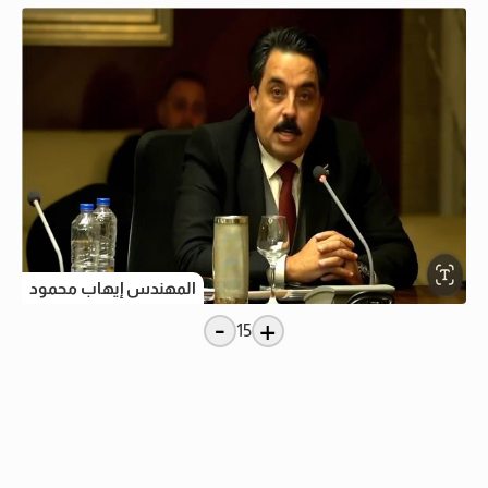
المهندس إيهاب محمود
-
+
15