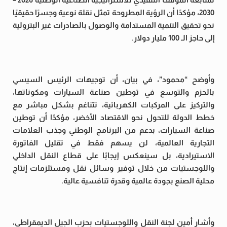
2030، مؤكدًا أن الرؤية المطروحة تمثل نقلة نوعية وجسرًا حقيقيًا
نحو تحقيق التنمية المستدامة والوصول بالصادرات غير البترولية
إلى حاجز الـ 100 مليار دولار.
وأوضح “محمود”، في بيان، أن توجيهات الرئيس السيسي
بالحزم والتوسع في توطين صناعة السيارات ومكوناتها،
والتركيز على المركبات الكهربائية، تتناغم بشكل مباشر مع
خطط الدولة للتحول نحو الاقتصاد الأخضر، مؤكدًا أن توطين
صناعة السيارات، بدعم من البرنامج الوطني وجذب العلامات
التجارية العالمية، لن يسهم فقط في تقليل الفاتورة
الاستيرادية، بل سينعكس إيجابًا على قطاع النقل الداخلي
واللوجستيات من خلال توفير وسائل نقل ومستلزمات إنتاج
محلية الصنع بجودة عالمية وقدرة تنافسية عالية.
وأشار أمين لجنة النقل واللوجستيات بحزب الجيل الديمقراطي،