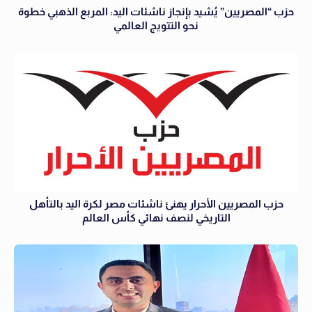
حزب “المصريين” يُشيد بإنجاز ناشئات اليد: المربع الذهبي خطوة
نحو التتويج العالمي
حزب المصريين الأحرار يهنئ ناشئات مصر لكرة اليد بالتأهل
التاريخي لنصف نهائي كأس العالم