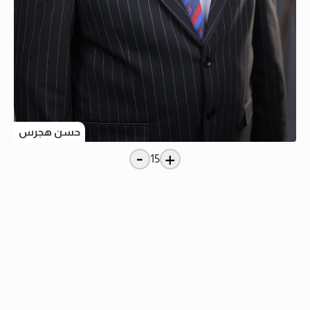
حسن هجرس
-
+
15