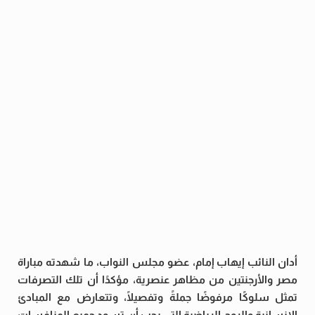
أدان النائب إيهاب إمام، عضو مجلس النواب، ما شهدته مباراة
مصر والأرجنتين من مظاهر عنصرية، مؤكدًا أن تلك التصرفات
تمثل سلوكًا مرفوضًا جملةً وتفصيلًا، وتتعارض مع المبادئ
الإنسانية والروح الرياضية التي يجب أن تسود جميع المنافسات