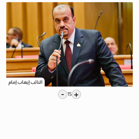
النائب إيهاب إمام
-
+
15