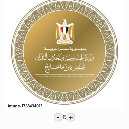
image-1783434013
-
+
15