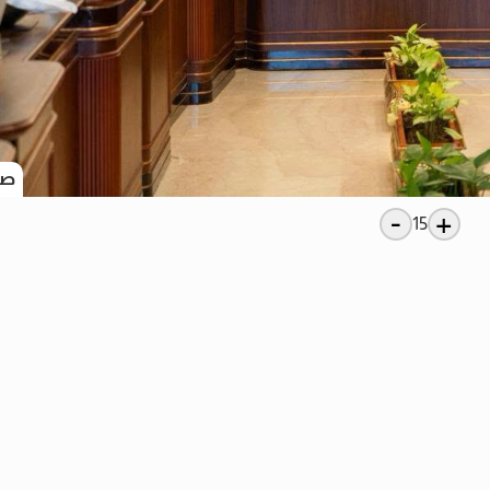
صو
-
+
15