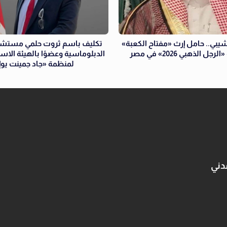
شيبي.. حامل إرث «مفتاح الكعبة»
تكليف باسم ثروت حلمي مستشارً
جل الذهبي 2026» في مصر
الدبلوماسية وعضوًا بالهيئة الاست
لمنظمة «جاد جمينت يو
دني