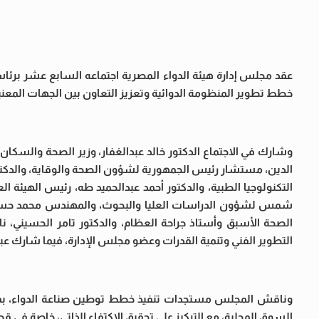
عقد مجلس إدارة هيئة الدواء المصرية اجتماعه السابع عشر برئاسة 
خطط تطوير المنظومة الدوائية وتعزيز التعاون بين الجهات المعنية
وشارك في الاجتماع الدكتور خالد عبدالغفار، وزير الصحة والسكان، 
الدين، مستشار رئيس الجمهورية لشؤون الصحة والوقاية، والدكتور
التكنولوجيا الطبية، والدكتور أحمد عبدالحميد طه، رئيس الهيئة ا
شمس لشؤون الدراسات العليا والبحوث، والمهندس محمد حسن عبدا
الصحة الأسبق وأستاذ جراحة العظام، والدكتور تامر الحسيني، ن
التطوير الفني وتنمية القدرات وعضو مجلس الإدارة، فيما شارك عبر
وناقش المجلس مستجدات تنفيذ خطط توطين صناعة الدواء، بما يض
السوق المحلية، مع التركيز على تحقيق الاكتفاء الذاتي، خاصة في 