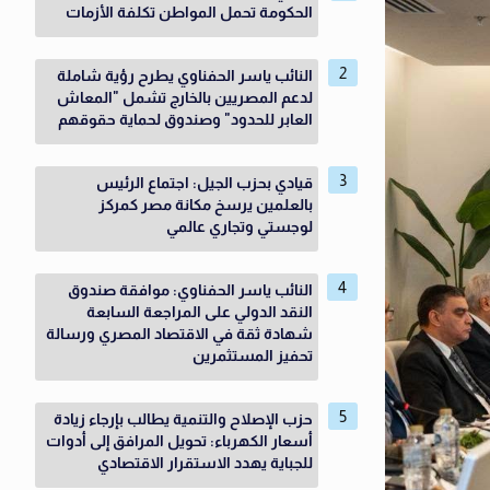
الحكومة تحمل المواطن تكلفة الأزمات
النائب ياسر الحفناوي يطرح رؤية شاملة
لدعم المصريين بالخارج تشمل "المعاش
العابر للحدود" وصندوق لحماية حقوقهم
قيادي بحزب الجيل: اجتماع الرئيس
بالعلمين يرسخ مكانة مصر كمركز
لوجستي وتجاري عالمي
النائب ياسر الحفناوي: موافقة صندوق
النقد الدولي على المراجعة السابعة
شهادة ثقة في الاقتصاد المصري ورسالة
تحفيز المستثمرين
حزب الإصلاح والتنمية يطالب بإرجاء زيادة
أسعار الكهرباء: تحويل المرافق إلى أدوات
للجباية يهدد الاستقرار الاقتصادي