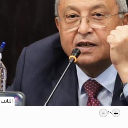
النائب
-
+
15