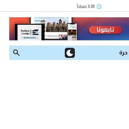
3:38 صباحاً
 حرة