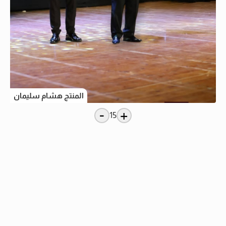
المنتج هشام سليمان
-
+
15