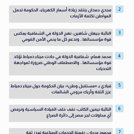
مجدي حمدان ينتقد زيادة أسعار الكهرباء: الحكومة تحمل
المواطن تكلفة الأزمات
النائبة جيهان شاهين: نهج الدولة في الشفافية يعكس
قوة مؤسساتها.. وندعم كل ما يحمي الأمن القومي
محمد همام: شفافية الدولة في حادث ميناء دمياط تؤكد
قوة مؤسساتها.. والاصطفاف الوطني ضرورة لمواجهة
التحديات
قيادي بـ «مستقبل وطن»: بيان الحكومة حول ميناء دمياط
عزز الثقة وأربك مروجي الشائعات
النائبة نيفين الكاتب: نقف خلف القيادة السياسية ونرفض
أي محاولات لجر مصر إلى دائرة الصراع
محمود مرجان: رقمنة الخدمات الصناعية تعزز ثقة