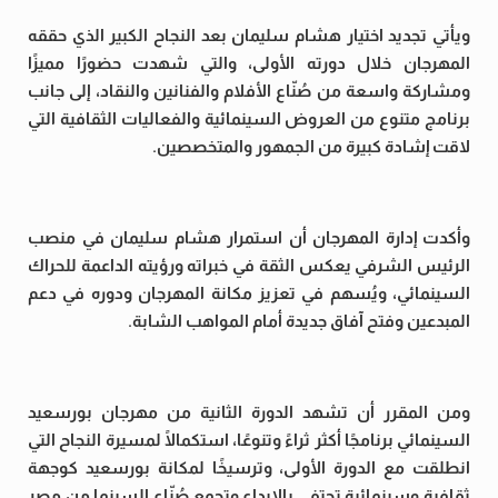
ويأتي تجديد اختيار هشام سليمان بعد النجاح الكبير الذي حققه
المهرجان خلال دورته الأولى، والتي شهدت حضورًا مميزًا
ومشاركة واسعة من صُنّاع الأفلام والفنانين والنقاد، إلى جانب
برنامج متنوع من العروض السينمائية والفعاليات الثقافية التي
لاقت إشادة كبيرة من الجمهور والمتخصصين.
وأكدت إدارة المهرجان أن استمرار هشام سليمان في منصب
الرئيس الشرفي يعكس الثقة في خبراته ورؤيته الداعمة للحراك
السينمائي، ويُسهم في تعزيز مكانة المهرجان ودوره في دعم
المبدعين وفتح آفاق جديدة أمام المواهب الشابة.
ومن المقرر أن تشهد الدورة الثانية من مهرجان بورسعيد
السينمائي برنامجًا أكثر ثراءً وتنوعًا، استكمالًا لمسيرة النجاح التي
انطلقت مع الدورة الأولى، وترسيخًا لمكانة بورسعيد كوجهة
ثقافية وسينمائية تحتفي بالإبداع وتجمع صُنّاع السينما من مصر