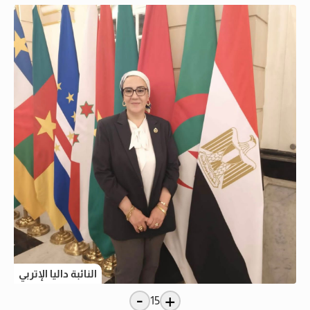
النائبة داليا الإتربي
-
+
15