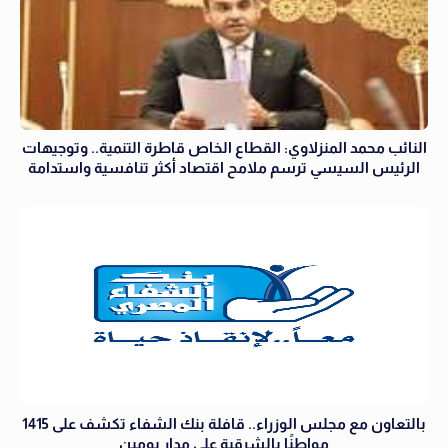
النائب محمد المنزلاوي: القطاع الخاص قاطرة التنمية.. وتوجيهات
الرئيس السيسي ترسم ملامح اقتصاد أكثر تنافسية واستدامة
بالتعاون مع مجلس الوزراء.. قافلة بنك الشفاء تكشف على 1415
مواطنًا بالشرقية على مدار يومين