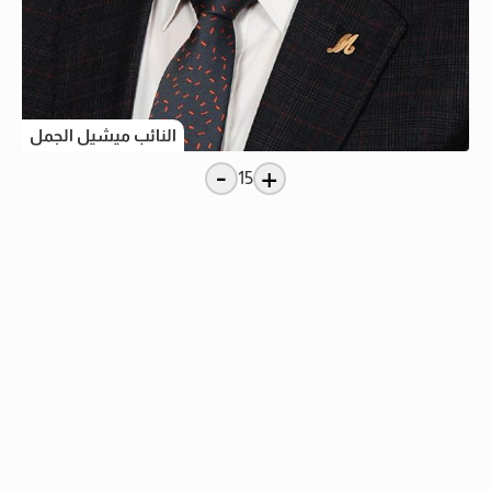
النائب ميشيل الجمل
-
+
15