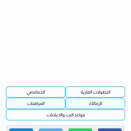
البطولات القارية
الحمامصي
الزمالك
المراهنات
قواعد البث والاعلانات