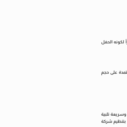
بال على الحجز بدأ قوياً منذ الساعات الأولى للطرح، خاصة على فئتي Royal Lounge وVIP، نظراً لكونه الحفل
ناميكي المعتمدة على حجم
 وجاءت إقامته استجابة مباشرة وسريعة تلبية
أغسطس المقبل. ويقام الحفل بتنظيم شركة