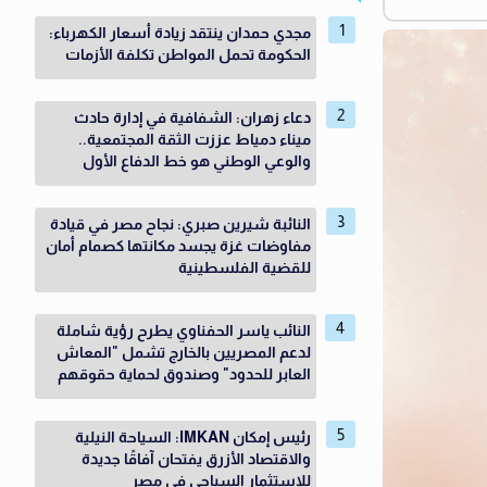
مجدي حمدان ينتقد زيادة أسعار الكهرباء:
الحكومة تحمل المواطن تكلفة الأزمات
دعاء زهران: الشفافية في إدارة حادث
ميناء دمياط عززت الثقة المجتمعية..
والوعي الوطني هو خط الدفاع الأول
النائبة شيرين صبري: نجاح مصر في قيادة
مفاوضات غزة يجسد مكانتها كصمام أمان
للقضية الفلسطينية
النائب ياسر الحفناوي يطرح رؤية شاملة
لدعم المصريين بالخارج تشمل "المعاش
العابر للحدود" وصندوق لحماية حقوقهم
رئيس إمكان IMKAN: السياحة النيلية
والاقتصاد الأزرق يفتحان آفاقًا جديدة
للاستثمار السياحي في مصر