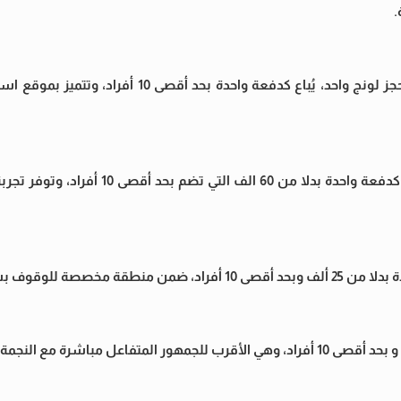
.
منطقة VIP Lounge: القيمة 77 ألف جنيه بدلا من 70 ألف جنيه لحجز لونج واحد، يُباع كدفعة وا
منطقة High Table: القيمة 66 ألف جنيه لحجز طاولة واحدة ، تباع كدفعة واحدة بدلا