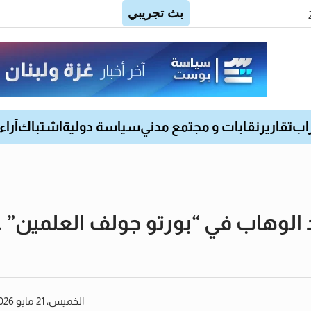
اب
تقارير
نقابات و مجتمع مدني
سياسة دولية
اشتباك
آراء
الوهاب في “بورتو جولف العلمين” .. 
الخميس، 21 مايو 2026 02:20 مساءً