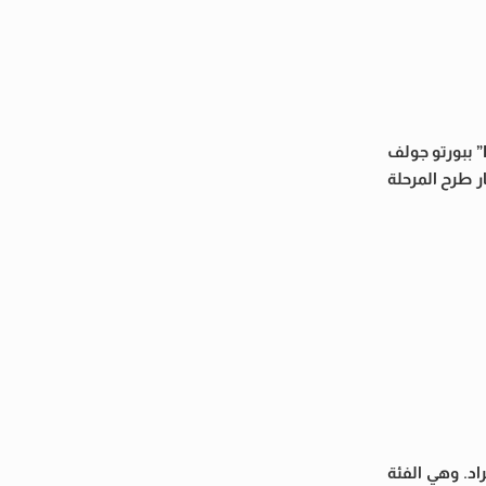
أعلن القائمون على حفل النجمة شيرين عبد الوهاب، المقرر إقامته يوم 7 أغسطس المقبل ضمن فعاليات “Porto Golf Summer Festival” ببورتو جولف
ر طرح المرحلة
يمة 302 ألف و500 جنيه بدلا من 250 ألف وذلك لحجز لونج واحد، يُباع كدفعة واحدة ويستوعب بحد أقصى 10 أفراد. وهي الفئة