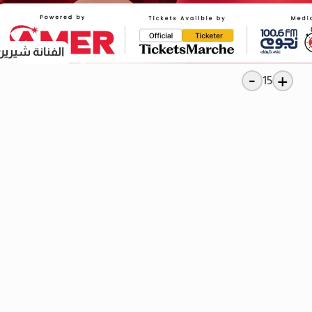
الفنانة شيري
-
+
15