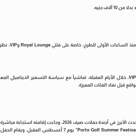
وأكدت مصادر من الجهة المنظمة أن الإق
وتوقعت المصادر تضاعف قيمة التذاكر مرة أخرى خاصة فئات الـVIP، خلال الأيام المقبلة، تماشياً مع سياسة التسعير الدي
ع قبل نفاد الفئات المميزة.
يُذكر أن حفل شيرين عبد الوهاب في بورتو جولف العلمين يُعد الحدث الأبرز في أجندة حفلات صيف 2026،
لرغبة الملايين من عشاق “صوت مصر” لتكون مفاجأة مهرجان “Porto Golf Summer Festival” يوم 7 