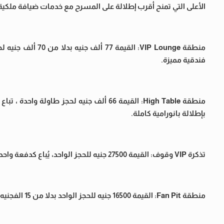
الأعلى التي تمنح أقرب إطلالة على المسرح مع خدمات ضيافة ملكية
فندقية مميزة.
بإطلالة بانورامية كاملة.
تذكرة VIP وقوف: القيمة 27500 جنيه للحجز الواحد، يُباع كدفعة واحدة بدلا من 25 ألف وبحد أقصى 10 أفراد، ضمن منطقة مخصصة للوقوف بسعة محدودة.
منطقة Fan Pit: القيمة 16500 جنيه للحجز الواحد بدلا من 15 الفجنيه و بحد أقصى 10 أفراد، وهي الأقرب للجمهور المتفاعل مباشرة مع النجمة على المسرح.