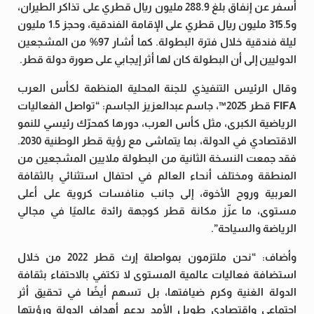
أسفر عن إنفاق بلغ 288.9 مليون ريال قطري على تذاكر الطيران،
و315.5 مليون ريال قطري على الإقامة الفندقية، وحجز 1.5 مليون
ليلة فندقية خلال فترة البطولة. كما أشار 97% من المشجعين
الدوليين إلى أن البطولة كان لها أثر إيجابي على صورة دولة قطر.
وقال الرئيس التنفيذي للجنة المحلية المنظمة لكأس العرب
FIFA قطر 2025™️، جاسم عبدالعزيز الجاسم: “تواصل الفعاليات
الرياضية الكبرى، مثل كأس العرب، دورها كمحرّك رئيسي للنمو
الاقتصادي في الدولة، بما يتماشى مع رؤية قطر الوطنية 2030.
فقد جمعت النسخة الثانية من البطولة ملايين المشجعين من
المنطقة ومختلف أنحاء العالم في احتفال استثنائي بالثقافة
العربية وروح الأخوة، إلى جانب منافسات كروية على أعلى
مستوى، ما عزّز مكانة قطر كوجهة رائدة عالميًا في مجالي
الرياضة والسياحة”.
وأضاف: “نحن ملتزمون بمواصلة إرث قطر 2022 من خلال
استضافة فعاليات عالمية المستوى لا تكتفي بالاحتفاء بثقافة
الدولة الغنية وكرم ضيافتها، بل تسهم أيضًا في تحقيق أثر
اجتماعي واقتصادي طويل الأمد يدعم أهداف الدولة ورؤيتها