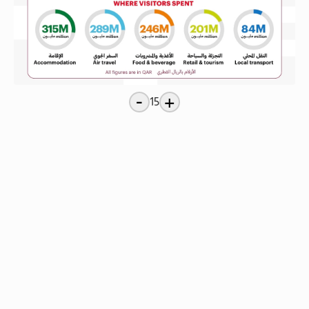
-
+
15