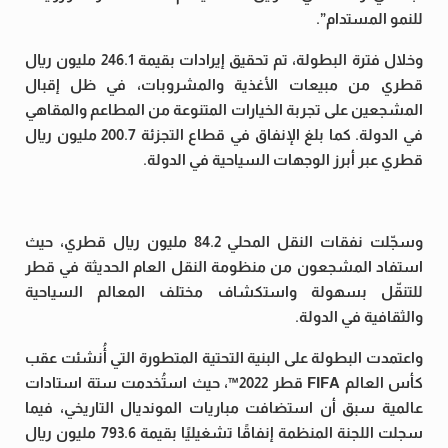
للنمو المستدام”.
وخلال فترة البطولة، تم تحقيق إيرادات بقيمة 246.1 مليون ريال
قطري من مبيعات الأغذية والمشروبات، في ظل إقبال
المشجعين على تجربة الخيارات المتنوعة من المطاعم والمقاهي
في الدولة. كما بلغ الإنفاق في قطاع التجزئة 200.7 مليون ريال
قطري عبر أبرز الوجهات السياحية في الدولة.
وسجّلت نفقات النقل المحلي 84.2 مليون ريال قطري، حيث
استفاد المشجعون من منظومة النقل العام الحديثة في قطر
للتنقّل بسهولة واستكشاف مختلف المعالم السياحية
والثقافية في الدولة.
واعتمدت البطولة على البنية التحتية المتطورة التي أُنشئت عقب
كأس العالم FIFA قطر 2022™️، حيث استُخدمت ستة استادات
عالمية سبق أن استضافت مباريات المونديال التاريخي، فيما
سجلت اللجنة المنظمة إنفاقًا تشغيليًا بقيمة 793.6 مليون ريال