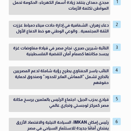
مجدي حمدان ينتقد زيادة أسعار الكهرباء: الحكومة تحمل
المواطن تكلفة الأزمات
دعاء زهران: الشفافية في إدارة حادث ميناء دمياط عززت
الثقة المجتمعية.. والوعي الوطني هو خط الدفاع الأول
النائبة شيرين صبري: نجاح مصر في قيادة مفاوضات غزة
يجسد مكانتها كصمام أمان للقضية الفلسطينية
النائب ياسر الحفناوي يطرح رؤية شاملة لدعم المصريين
بالخارج تشمل "المعاش العابر للحدود" وصندوق لحماية
حقوقهم
قيادي بحزب الجيل: اجتماع الرئيس بالعلمين يرسخ مكانة
مصر كمركز لوجستي وتجاري عالمي
رئيس إمكان IMKAN: السياحة النيلية والاقتصاد الأزرق
يفتحان آفاقًا جديدة للاستثمار السياحي في مصر