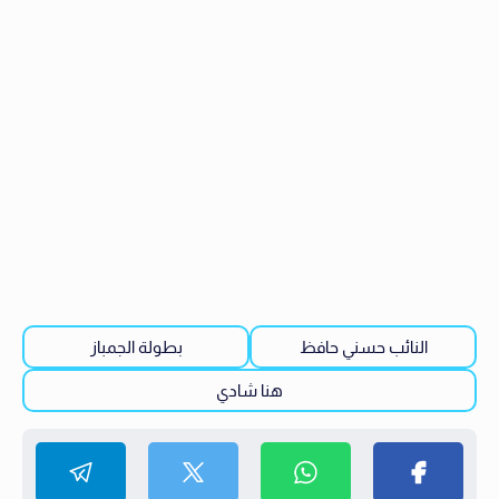
النائب حسني حافظ
بطولة الجمباز
هنا شادي