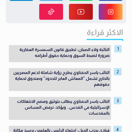
الاكثر قراءة
النائبة ولاء الصبان: تطبيق قانون السمسرة العقارية
ضرورة لضبط السوق وحماية حقوق أطرافه
النائب ياسر الحفناوي يطرح رؤية شاملة لدعم المصريين
بالخارج تشمل "المعاش العابر للحدود" وصندوق لحماية
حقوقهم
النائب ياسر الحفناوي يطالب بتوثيق وفضح الانتهاكات
الإسرائيلية في القدس.. ويؤكد: نرفض المساس
بالمقدسات
قيادي بحزب الجيل: اجتماع الرئيس بالعلمين يرسخ مكانة