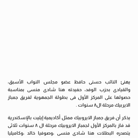
يهنئ النائب حسنى حافظ عضو مجلس النواب الأسبق،
والقيادى بحزب الوفد، حفيدته هنا شادى منسى بمناسبة
حصولها على المركز الأول فى بطولة الجمهوية لفريق جمباز
الايربيك مرحلة ال٨ سنوات .
يذكر أن فريق جمباز الايروبيك ممثل أكاديمية إيليت بالإسكندرية
قد فاز بالمركز الأول لجمباز الايروبيك مرحلة ال ٨ سنوات ثلاثى
يتصدره البطلات هنا شادى منسى ،وصوفيا خالد ،وكاميليا