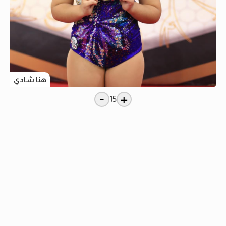
هنا شادي
-
+
15