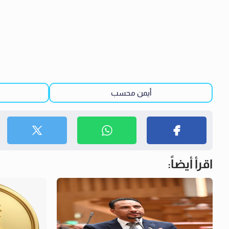
أيمن محسب
اقرأ أيضاً: