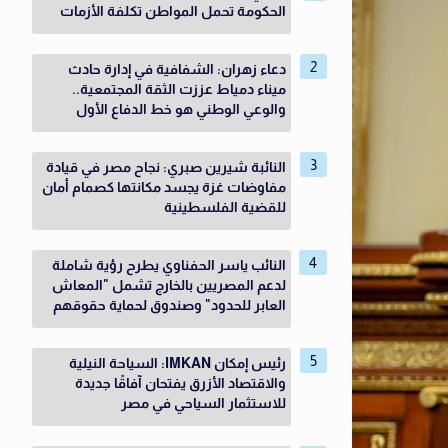
الحكومة تحمل المواطن تكلفة الأزمات
دعاء زهران: الشفافية في إدارة حادث
ميناء دمياط عززت الثقة المجتمعية..
والوعي الوطني هو خط الدفاع الأول
النائبة شيرين صبري: نجاح مصر في قيادة
مفاوضات غزة يجسد مكانتها كصمام أمان
للقضية الفلسطينية
النائب ياسر الحفناوي يطرح رؤية شاملة
لدعم المصريين بالخارج تشمل "المعاش
العابر للحدود" وصندوق لحماية حقوقهم
رئيس إمكان IMKAN: السياحة النيلية
والاقتصاد الأزرق يفتحان آفاقًا جديدة
للاستثمار السياحي في مصر