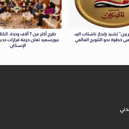
ين” يُشيد بإنجاز ناشئات اليد:
طرح أكثر من 7 آلاف وحدة..
هبي خطوة نحو التتويج العالمي
ببورسعيد تعلن حزمة قرارات جدي
الإسكان
دني