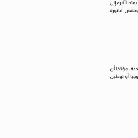
تد تأثيره إلى
 وخفض فاتورة
ة، مؤكدًا أن
جيا أو توطين