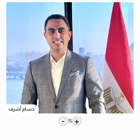
حسام أشرف
-
+
15