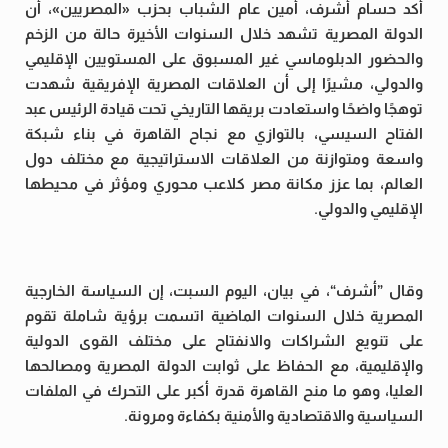
أكد حسام أشرف، أمين عام الشباب بحزب «المصريين»، أن
الدولة المصرية تشهد خلال السنوات الأخيرة حالة من الزخم
والحضور الدبلوماسي غير المسبوق على المستويين الإقليمي
والدولي، مشيرًا إلى أن العلاقات المصرية الإفريقية شهدت
توهجًا واضحًا واستعادت بريقها التاريخي تحت قيادة الرئيس عبد
الفتاح السيسي، بالتوازي مع نجاح القاهرة في بناء شبكة
واسعة ومتوازنة من العلاقات الاستراتيجية مع مختلف دول
العالم، بما عزز مكانة مصر كلاعب محوري ومؤثر في محيطها
الإقليمي والدولي.
وقال ”أشرف“، في بيان، اليوم السبت، إن السياسة الخارجية
المصرية خلال السنوات الماضية اتسمت برؤية شاملة تقوم
على تنويع الشراكات والانفتاح على مختلف القوى الدولية
والإقليمية، مع الحفاظ على ثوابت الدولة المصرية ومصالحها
العليا، وهو ما منح القاهرة قدرة أكبر على التحرك في الملفات
السياسية والاقتصادية والأمنية بكفاءة ومرونة.