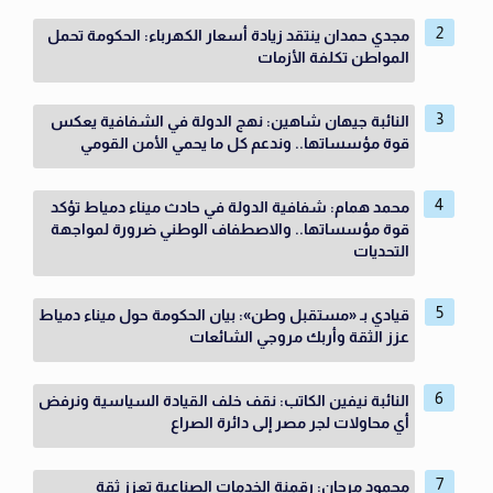
مجدي حمدان ينتقد زيادة أسعار الكهرباء: الحكومة تحمل
المواطن تكلفة الأزمات
النائبة جيهان شاهين: نهج الدولة في الشفافية يعكس
قوة مؤسساتها.. وندعم كل ما يحمي الأمن القومي
محمد همام: شفافية الدولة في حادث ميناء دمياط تؤكد
قوة مؤسساتها.. والاصطفاف الوطني ضرورة لمواجهة
التحديات
قيادي بـ «مستقبل وطن»: بيان الحكومة حول ميناء دمياط
عزز الثقة وأربك مروجي الشائعات
النائبة نيفين الكاتب: نقف خلف القيادة السياسية ونرفض
أي محاولات لجر مصر إلى دائرة الصراع
محمود مرجان: رقمنة الخدمات الصناعية تعزز ثقة