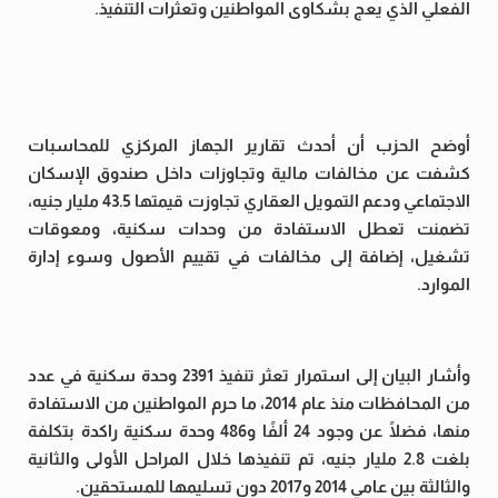
الفعلي الذي يعج بشكاوى المواطنين وتعثرات التنفيذ.
أوضح الحزب أن أحدث تقارير الجهاز المركزي للمحاسبات
كشفت عن مخالفات مالية وتجاوزات داخل صندوق الإسكان
الاجتماعي ودعم التمويل العقاري تجاوزت قيمتها 43.5 مليار جنيه،
تضمنت تعطل الاستفادة من وحدات سكنية، ومعوقات
تشغيل، إضافة إلى مخالفات في تقييم الأصول وسوء إدارة
الموارد.
وأشار البيان إلى استمرار تعثر تنفيذ 2391 وحدة سكنية في عدد
من المحافظات منذ عام 2014، ما حرم المواطنين من الاستفادة
منها، فضلًا عن وجود 24 ألفًا و486 وحدة سكنية راكدة بتكلفة
بلغت 2.8 مليار جنيه، تم تنفيذها خلال المراحل الأولى والثانية
والثالثة بين عامي 2014 و2017 دون تسليمها للمستحقين.