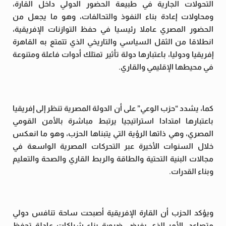
التحولات الجارية في طبيعة الحضور الدولي داخل القارة،
ومحاولات إعادة بناء النفوذ والتحالفات، وهو ما يجعل من
الحضور المصري عاملا رئيسيا في حفظ التوازنات الإفريقية،
انطلاقا من الثقل السياسي والتاريخي الذي تتمتع به القاهرة
إفريقيا ودوليا، باعتبارها دولة تأثير تمتلك أدوات فاعلة ومتنوعة
في محيطها الإقليمي والقاري.
كما، يشدد “حزب الوعي” على أن الدولة المصرية تنظر إلى إفريقيا
باعتبارها امتدادا استراتيجيا يرتبط مباشرة بالأمن القومي
المصري، وهي ذاتها الرؤية التي يتبناها الحزب، وهو ما انعكس
خلال السنوات الأخيرة عبر التحركات المصرية الواسعة في
مجالات البنية التحتية والطاقة والربط القاري والصحة والتعليم
وبناء القدرات.
ويؤكد الحزب أن القارة الإفريقية أصبحت ساحة تنافس دولي
متصاعد، الأمر الذي يفرض ضرورة بناء شراكات عادلة تحفظ