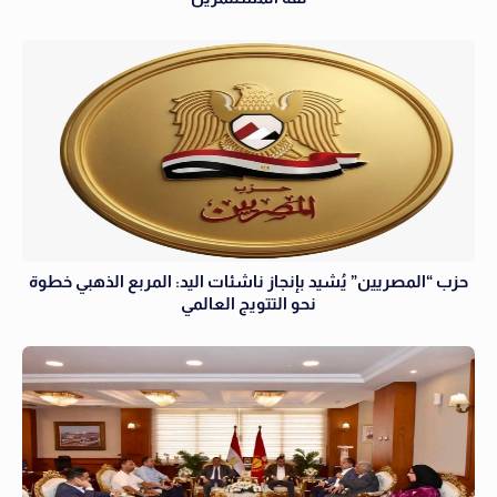
حزب “المصريين” يُشيد بإنجاز ناشئات اليد: المربع الذهبي خطوة
نحو التتويج العالمي