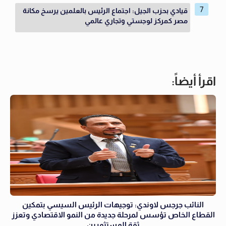
قيادي بحزب الجيل: اجتماع الرئيس بالعلمين يرسخ مكانة
مصر كمركز لوجستي وتجاري عالمي
اقرأ أيضاً:
النائب جرجس لاوندي: توجيهات الرئيس السيسي بتمكين
القطاع الخاص تؤسس لمرحلة جديدة من النمو الاقتصادي وتعزز
ثقة المستثمرين