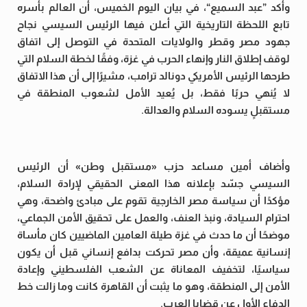
وأكد ”عبد السميع“، في بيان اليوم الخميس، أن العالم بأسره
تابع اللحظة التاريخية التي أعلن فيها الرئيس السيسي نجاح
جهود مصر وقطر والولايات المتحدة في التوصل إلى اتفاق
لوقف إطلاق النار وإنهاء الحرب في غزة، وفقًا لخطة السلام التي
طرحها الرئيس الأمريكي دونالد ترامب، مشيرًا إلى أن هذا الاتفاق
لا يُنهي حربًا فقط، بل يُعيد الأمل لشعوب المنطقة في
مستقبلٍ يسوده السلام والعدالة.
وأضاف أمين مساعد حزب «مستقبل وطن» أن الرئيس
السيسي جسّد بإعلانه هذا المعنى الحقيقي لإرادة السلام،
مؤكدًا أن سياسة مصر الخارجية تقوم على مبادئ واضحة، وهي
احترام السيادة، ونبذ العنف، والعمل على تحقيق الأمن الجماعي،
موضحًا أن ما حدث في غزة طيلة العامين الماضيين كان مأساة
إنسانية عميقة، وأن مصر تحركت بدافع إنساني قبل أن يكون
سياسيًا، لتخفيف المعاناة عن الشعب الفلسطيني وإعادة
الأمن إلى المنطقة، وهو ما يثبت أن القاهرة كانت وما زالت خط
الدفاع الأول عن قضايا العرب.