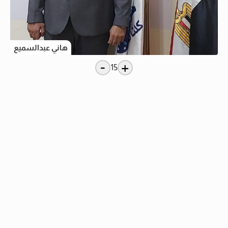
هاني عبدالسميع
-
+
15