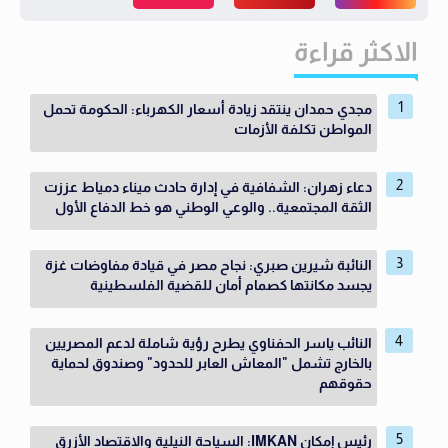
الاكثر قراءة
مجدي حمدان ينتقد زيادة أسعار الكهرباء: الحكومة تحمل
المواطن تكلفة الأزمات
دعاء زهران: الشفافية في إدارة حادث ميناء دمياط عززت
الثقة المجتمعية.. والوعي الوطني هو خط الدفاع الأول
النائبة شيرين صبري: نجاح مصر في قيادة مفاوضات غزة
يجسد مكانتها كصمام أمان للقضية الفلسطينية
النائب ياسر الحفناوي يطرح رؤية شاملة لدعم المصريين
بالخارج تشمل "المعاش العابر للحدود" وصندوق لحماية
حقوقهم
رئيس إمكان IMKAN: السياحة النيلية والاقتصاد الأزرق