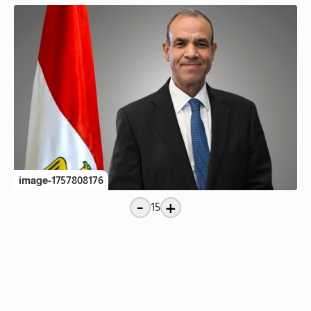
image-1757808176
-
+
15