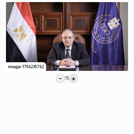
image-1756235762
-
+
15