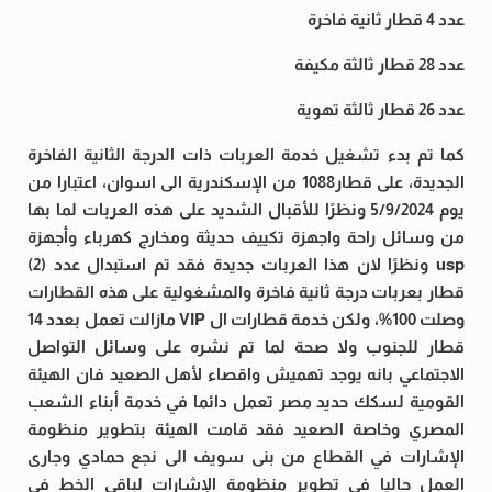
عدد 4 قطار ثانية فاخرة
عدد 28 قطار ثالثة مكيفة
عدد 26 قطار ثالثة تهوية
كما تم بدء تشغيل خدمة العربات ذات الدرجة الثانية الفاخرة
الجديدة، على قطار1088 من الإسكندرية الى اسوان، اعتبارا من
يوم 5/9/2024 ونظرًا للأقبال الشديد على هذه العربات لما بها
من وسائل راحة واجهزة تكييف حديثة ومخارج كهرباء وأجهزة
usp ونظرًا لان هذا العربات جديدة فقد تم استبدال عدد (2)
قطار بعربات درجة ثانية فاخرة والمشغولية على هذه القطارات
وصلت 100%، ولكن خدمة قطارات ال VIP مازالت تعمل بعدد 14
قطار للجنوب ولا صحة لما تم نشره على وسائل التواصل
الاجتماعي بانه يوجد تهميش واقصاء لأهل الصعيد فان الهيئة
القومية لسكك حديد مصر تعمل دائما في خدمة أبناء الشعب
المصري وخاصة الصعيد فقد قامت الهيئة بتطوير منظومة
الإشارات في القطاع من بنى سويف الى نجع حمادي وجارى
العمل حاليا في تطوير منظومة الإشارات لباقي الخط في