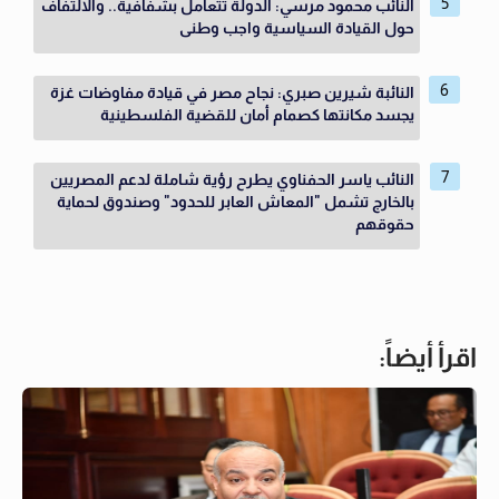
النائب محمود مرسي: الدولة تتعامل بشفافية.. والالتفاف
حول القيادة السياسية واجب وطنى
النائبة شيرين صبري: نجاح مصر في قيادة مفاوضات غزة
يجسد مكانتها كصمام أمان للقضية الفلسطينية
النائب ياسر الحفناوي يطرح رؤية شاملة لدعم المصريين
بالخارج تشمل "المعاش العابر للحدود" وصندوق لحماية
حقوقهم
اقرأ أيضاً: