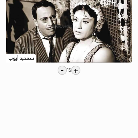
سمحية أيوب
-
+
15