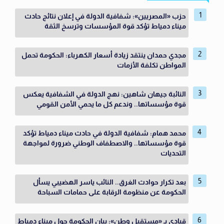
حزب «المصريين»: شفافية الدولة في إعلان نتائج حادث
ميناء دمياط تؤكد قوة المؤسسات وترسخ الثقة
مجدي حمدان ينتقد زيادة أسعار الكهرباء: الحكومة تحمل
المواطن تكلفة الأزمات
النائبة جيهان شاهين: نهج الدولة في الشفافية يعكس
قوة مؤسساتها.. وندعم كل ما يحمي الأمن القومي
محمد همام: شفافية الدولة في حادث ميناء دمياط تؤكد
قوة مؤسساتها.. والاصطفاف الوطني ضرورة لمواجهة
التحديات
بعد تكرار حوادث الغرق.. النائب ياسر الهضيبي يسأل
الحكومة عن منظومة الرقابة على حمامات السباحة
قيادي بـ «مستقبل وطن»: بيان الحكومة حول ميناء دمياط