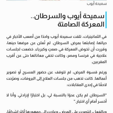
سميحة أيوب
سميحة أيوب والسرطان..
المعركة الصامتة
في الثمانينيات، تلقت سميحة أيوب واحدًا من أصعب الأخبار في
حياتها: إصابتها بمرض السرطان. لم تُعلن عن مرضها حينها،
وقررت أن تخوض المعركة في صمتٍ وكبرياء. خضعت لجلسات
علاجية في فرنسا ومصر، وكانت تخفي معاناتها حتى عن أقرب
المقربين.
ورغم قسوة المرض، لم تتوقف عن حضور المسرح أو تصوير
أعمالها. كانت تذهب من جلسات العلاج إلى البروفات، وصرّحت
لاحقًا في إحدى المقابلات:
“السرطان لم يكن عدوًا بالنسبة لي، بل اختبارًا لإرادتي. وأنا لا
أخسر أمام أي اختبار.”
وبالفعل، انتصرت على المرض، وعادت إلى جمهورها أكثر إشراقًا،