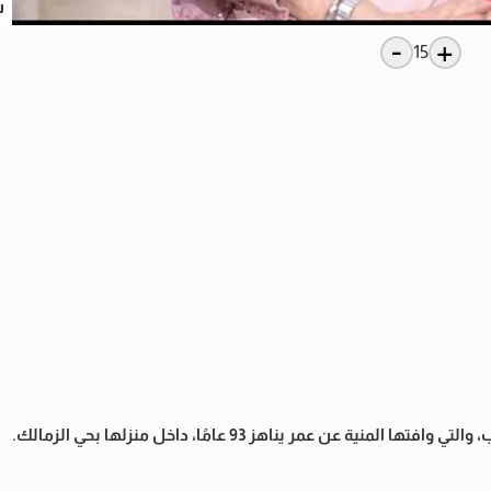
س
-
+
15