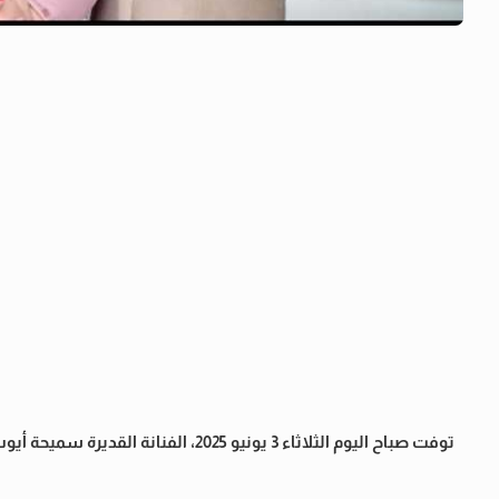
توفت صباح اليوم الثلاثاء 3 يونيو 2025، الفنانة القديرة سميحة أيوب، والتي وافتها المنية عن عمر يناهز 93 عامًا، داخل منزلها بحي الزمالك.