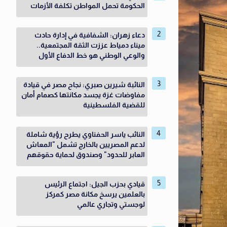
الحكومة تحمل المواطن تكلفة الأزمات
دعاء زهران: الشفافية في إدارة حادث
ميناء دمياط عززت الثقة المجتمعية..
والوعي الوطني هو خط الدفاع الأول
النائبة شيرين صبري: نجاح مصر في قيادة
مفاوضات غزة يجسد مكانتها كصمام أمان
للقضية الفلسطينية
النائب ياسر الحفناوي يطرح رؤية شاملة
لدعم المصريين بالخارج تشمل "المعاش
العابر للحدود" وصندوق لحماية حقوقهم
قيادي بحزب الجيل: اجتماع الرئيس
بالعلمين يرسخ مكانة مصر كمركز
لوجستي وتجاري عالمي