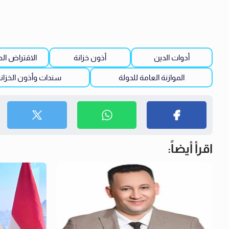
أدوات الدين
أذون خزانة
الاقتراض ال
الموازنة العامة للدولة
سندات وأذون الخزان
اقرأ أيضاً: