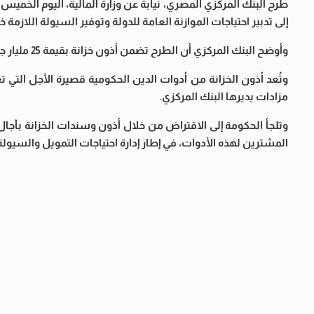
إلى تدبير احتياجات الموازنة العامة للدولة وتوفير السيولة اللازمة خل
وأوضح البنك المركزي أن الطرح تضمن أذون خزانة بقيمة 25 مليار جنيه لأجل 182 يومًا، وأذونًا بقيمة 70 مليار جنيه لأجل 364 يومًا.
وتُعد أذون الخزانة من أدوات الدين الحكومية قصيرة الأجل التي ت
مزادات يديرها البنك المركزي.
وتلجأ الحكومة إلى الاقتراض من خلال أذون وسندات الخزانة بآجا
المشترين لهذه الأدوات، في إطار إدارة احتياجات التمويل والسيول