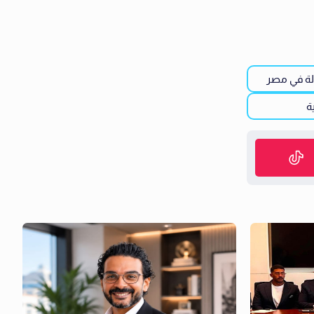
لة في مصر
ية