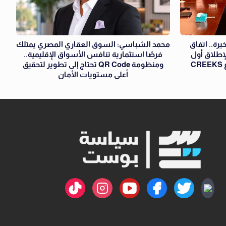
رة.. اتفاق
محمد الشباسي: السوق العقاري المصري يمتلك
تنج» لإطلاق أول
فرصًا استثمارية تنافس الأسواق الإقليمية..
شراكة من نوعها داخل مشروع CREEKS
ومنظومة QR Code تحتاج إلى تطوير لتحقيق
أعلى مستويات الأمان