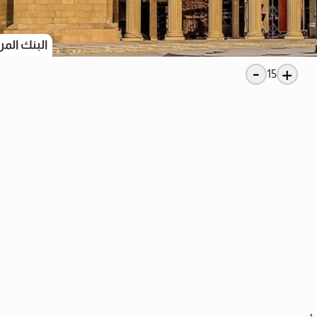
البنك الم
-
+
15