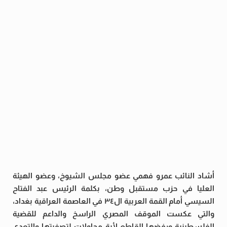
أشاد النائب عمرو فهمي عضو مجلس الشيوخ، وعضو الهيئة
العليا في حزب مستقبل وطن، بكلمة الرئيس عبد الفتاح
السيسي أمام القمة العربية ال٣٤ في العاصمة العراقية بغداد،
والتي عكست الموقف المصري الراسخ والداعم للقضية
الفلسطينية ورفضها القاطع لأية محاولات لتصفيتها والتعدي