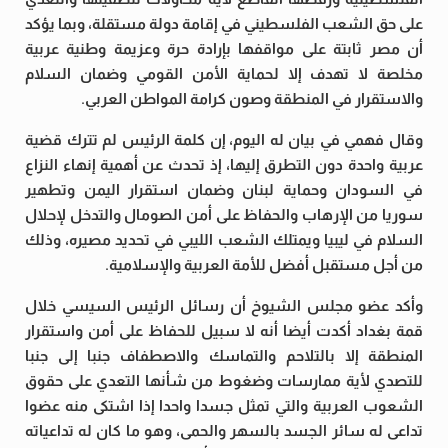
على حق الشعب الفلسطيني في إقامة دولة مستقلة، وبما يؤكد
أن مصر ثابتة على مواقفها بإرادة حرة وعزيمة وطنية عربية
مخلصة لا تهدف إلا لحماية الأمن القومي وضمان السلام
والاستقرار في المنطقة وصون كرامة المواطن العربي.
وقال فهمي في بيان له اليوم، إن كلمة الرئيس لم تترك قضية
عربية واحدة دون التطرق إليها، إذ تحدث عن أهمية إنهاء النزاع
في السودان وحماية لبنان وضمان استقرار اليمن وتطهير
سوريا من الإرهاب والحفاظ على أمن الصومال والتدخل لإحلال
السلام في ليبيا ويمتلك الشعب الليبي في تحديد مصيره، وذلك
من أجل مستقبل أفضل للأمة العربية والإسلامية.
وأكد عضو مجلس الشيوخ أن رسائل الرئيس السيسي خلال
قمة بغداد أكدت أيضا أنه لا سبيل للحفاظ على أمن واستقرار
المنطقة إلا بالتلاحم والتماسك والاصطفاف جنبا إلى جنبا
للتصدي لأية ممارسات وضغوط من شأنها التعدي على حقوق
الشعوب العربية والتي تمثل جسدا واحدا إذا اشتكى منه عضوا
تداعى له سائر الجسد بالسهر والحمى، وهو ما كان له تداعياته