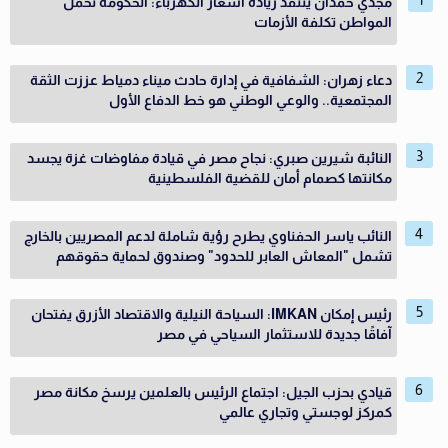
مجدي حمدان ينتقد زيادة أسعار الكهرباء: الحكومة تحمل
المواطن تكلفة الأزمات
دعاء زهران: الشفافية في إدارة حادث ميناء دمياط عززت الثقة
المجتمعية.. والوعي الوطني هو خط الدفاع الأول
النائبة شيرين صبري: نجاح مصر في قيادة مفاوضات غزة يجسد
مكانتها كصمام أمان للقضية الفلسطينية
النائب ياسر الحفناوي يطرح رؤية شاملة لدعم المصريين بالخارج
تشمل "المعاش العابر للحدود" وصندوق لحماية حقوقهم
رئيس إمكان IMKAN: السياحة النيلية والاقتصاد الأزرق يفتحان
آفاقًا جديدة للاستثمار السياحي في مصر
قيادي بحزب الجيل: اجتماع الرئيس بالعلمين يرسخ مكانة مصر
كمركز لوجستي وتجاري عالمي