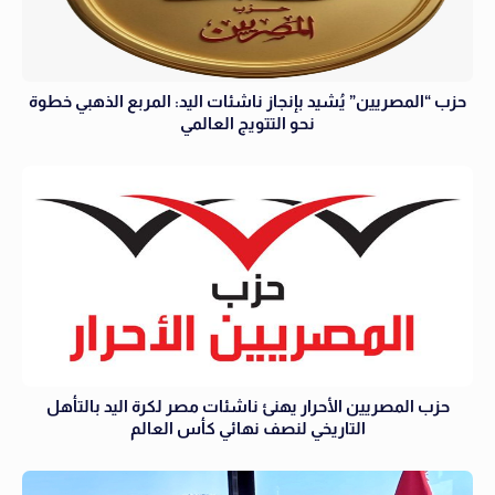
حزب “المصريين” يُشيد بإنجاز ناشئات اليد: المربع الذهبي خطوة
نحو التتويج العالمي
حزب المصريين الأحرار يهنئ ناشئات مصر لكرة اليد بالتأهل
التاريخي لنصف نهائي كأس العالم