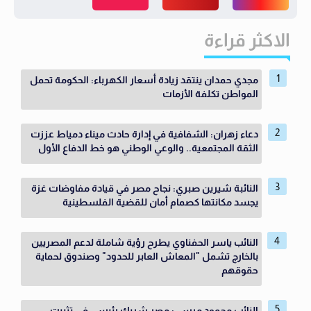
الاكثر قراءة
مجدي حمدان ينتقد زيادة أسعار الكهرباء: الحكومة تحمل
المواطن تكلفة الأزمات
دعاء زهران: الشفافية في إدارة حادث ميناء دمياط عززت
الثقة المجتمعية.. والوعي الوطني هو خط الدفاع الأول
النائبة شيرين صبري: نجاح مصر في قيادة مفاوضات غزة
يجسد مكانتها كصمام أمان للقضية الفلسطينية
النائب ياسر الحفناوي يطرح رؤية شاملة لدعم المصريين
بالخارج تشمل "المعاش العابر للحدود" وصندوق لحماية
حقوقهم
النائب محمود مرسى: مصر شريك رئيسي في تثبيت