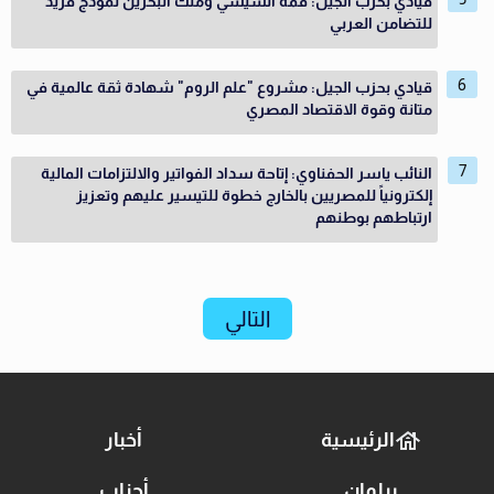
قيادي بحزب الجيل: قمة السيسي وملك البحرين نموذج فريد
للتضامن العربي
قيادي بحزب الجيل: مشروع "علم الروم" شهادة ثقة عالمية في
متانة وقوة الاقتصاد المصري
النائب ياسر الحفناوي: إتاحة سداد الفواتير والالتزامات المالية
إلكترونياً للمصريين بالخارج خطوة للتيسير عليهم وتعزيز
ارتباطهم بوطنهم
التالي
الرئيسية
أخبار
برلمان
أحزاب