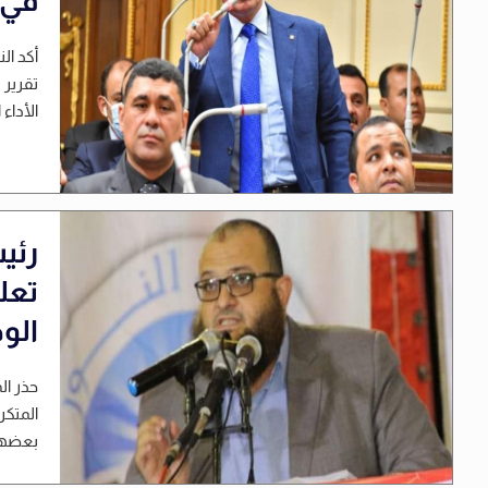
في 
أكد ال
تقرير 
الأداء 
رئي
تعل
الو
حذر ال
المتكر
بعضها