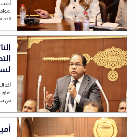
أكدت ا
بمواصل
التعلي
الن
التط
لسو
أكد ال
في تطو
أمي