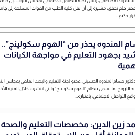
لنائبة راندا مصطفى، رئيس لجنة التضامن الاجتماعي بمجلس النواب، إن جامع
صر حلم تحقق، مشيرة إلى أن نقل كلية الطب من القوات المسلحة إلى جام
ار حكيم...
م المندوه يحذر من “الهوم سكولينج”..
يد بجهود التعليم في مواجهة الكيانات
همية
دكتور حسام المندوه الحسيني، عضو لجنة التعليم والبحث العلمي بمجلس النو
يد الترويج لما يسمى بنظام “الهوم سكولينج” والتي انتشرت خلال الفترة الأخي
قع التواصل الاجتماعي، باعتباره...
د زين الدين: مخصصات التعليم والصحة