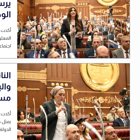
يرس
الوط
أكدت ا
المعلو
اجتماع
النا
وال
مست
أكدت ا
يمثل 
الدولة