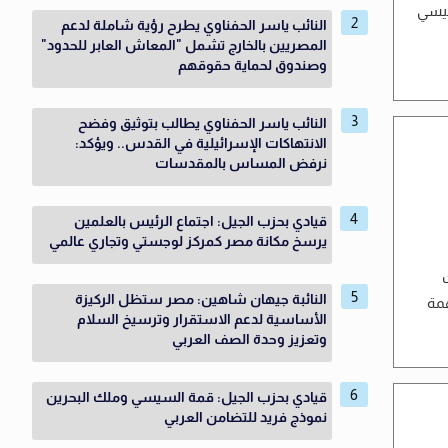
سيسي
النائب ياسر الحفناوي يطرح رؤية شاملة لدعم
المصريين بالخارج تشمل "المعاش العابر للحدود"
وصندوق لحماية حقوقهم
النائب ياسر الحفناوي يطالب بتوثيق وفضح
الانتهاكات الإسرائيلية في القدس.. ويؤكد:
نرفض المساس بالمقدسات
قيادي بحزب الجيل: اجتماع الرئيس بالعلمين
يرسخ مكانة مصر كمركز لوجستي وتجاري عالمي
النائبة جيهان شاهين: مصر ستظل الركيزة
 مهمة
الأساسية لدعم الاستقرار وترسيخ السلام
وتعزيز وحدة الصف العربي
قيادي بحزب الجيل: قمة السيسي وملك البحرين
نموذج فريد للتضامن العربي