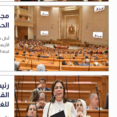
الح
أحال م
لجنة ا
رئي
الق
للغا