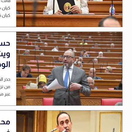
قالت ا
كيان م
كيان قر
حسا
ويش
الو
حذر ال
من تزا
عبر موا
محم