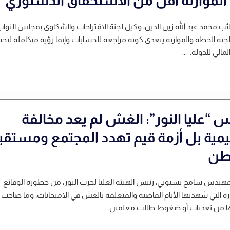
الموازنة أقل من الاستحقاق الدستوري
نائب محمد عبد الله زين الدين، وكيل لجنة الاقتراحات والشكاوى بمجلس النواب
لجنة الخطة والموازنة يتعدى كونه مراجعة للحسابات وإنما رؤية متكاملة لت
المالي للدولة. ...
س “عليا النور”: الغش لم يعد مخالفة
يمية بل أزمة قيم تهدد المجتمع ومستقب
طن
مهندس سامح بسيوني، رئيس الهيئة العليا لحزب النور، من خطورة الوقائع
رة التي شهدتها الأيام الماضية والمتعلقة بالغش في الامتحانات، وما صاحب
 من تعديات أو ضغوط طالت معلمين...