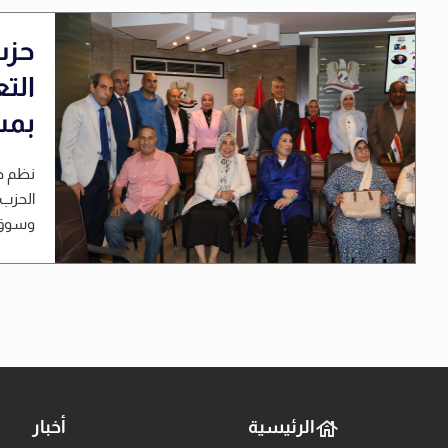
حزب
الت
بمش
نظم ح
الحزب،
وسوق العمل»
الرئيسية
أخبار