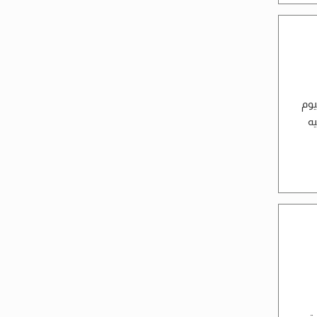
يوم
يه