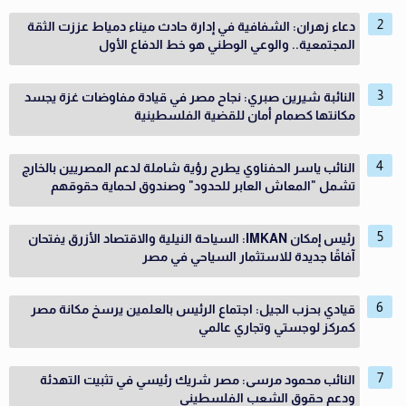
دعاء زهران: الشفافية في إدارة حادث ميناء دمياط عززت الثقة
المجتمعية.. والوعي الوطني هو خط الدفاع الأول
النائبة شيرين صبري: نجاح مصر في قيادة مفاوضات غزة يجسد
مكانتها كصمام أمان للقضية الفلسطينية
النائب ياسر الحفناوي يطرح رؤية شاملة لدعم المصريين بالخارج
تشمل "المعاش العابر للحدود" وصندوق لحماية حقوقهم
رئيس إمكان IMKAN: السياحة النيلية والاقتصاد الأزرق يفتحان
آفاقًا جديدة للاستثمار السياحي في مصر
قيادي بحزب الجيل: اجتماع الرئيس بالعلمين يرسخ مكانة مصر
كمركز لوجستي وتجاري عالمي
النائب محمود مرسى: مصر شريك رئيسي في تثبيت التهدئة
ودعم حقوق الشعب الفلسطيني