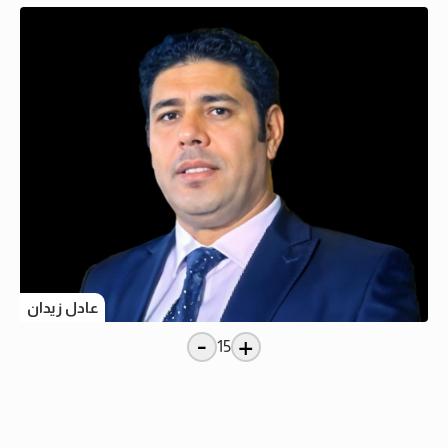
عادل زيدان
-
+
15