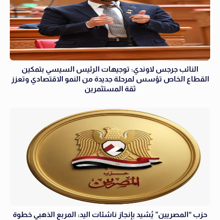
النائب جرجس لاوندي: توجيهات الرئيس السيسي بتمكين
القطاع الخاص تؤسس لمرحلة جديدة من النمو الاقتصادي وتعزز
ثقة المستثمرين
حزب “المصريين” يُشيد بإنجاز ناشئات اليد: المربع الذهبي خطوة