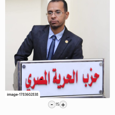
image-1783602838
-
+
15